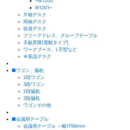
~W1200
W1201~
片袖デスク
両袖デスク
役員デスク
フリーアドレス、グループテーブル
天板昇降[電動タイプ]
ワークブース、L字型など
☆新品デスク
■ワゴン、脇机
2段ワゴン
3段ワゴン
2段脇机
3段脇机
ワゴンその他
■会議用テーブル
会議用テーブル ～幅1799mm