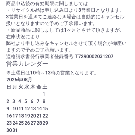
商品申込後の有効期限に関しましては
・リサイクル品は申し込み日より3営業日となります。
3営業日を過ぎてご連絡なき場合は自動的にキャンセル
扱いとなりますので予めご了承願います。
・新品商品に関しましては1ヶ月とさせて頂きますが、
在庫状況により
弊社より申し込みをキャンセルさせて頂く場合が御座い
ますので予めご了承願います。
適格請求書発行事業者登録番号
T7290002031207
営業カレンダー
※土曜日は10時～13時の営業となります。
2026
年
08
月
日
月
火
水
木
金
土
1
2
3
4
5
6
7
8
9
10
11
12
13
14
15
16
17
18
19
20
21
22
23
24
25
26
27
28
29
30
31