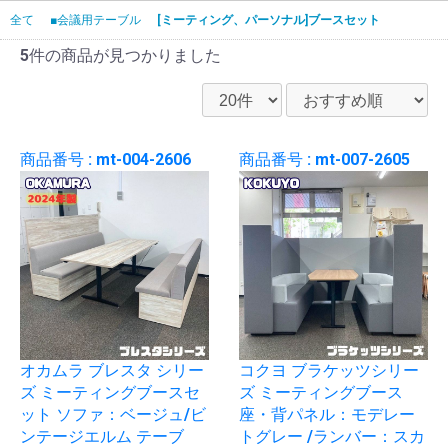
全て
■会議用テーブル
[ミーティング、パーソナル]ブースセット
5件
の商品が見つかりました
商品番号 : mt-004-2606
商品番号 : mt-007-2605
オカムラ ブレスタ シリー
コクヨ ブラケッツシリー
ズ ミーティングブースセ
ズ ミーティングブース
ット ソファ：ベージュ/ビ
座・背パネル：モデレー
ンテージエルム テーブ
トグレー /ランバー：スカ