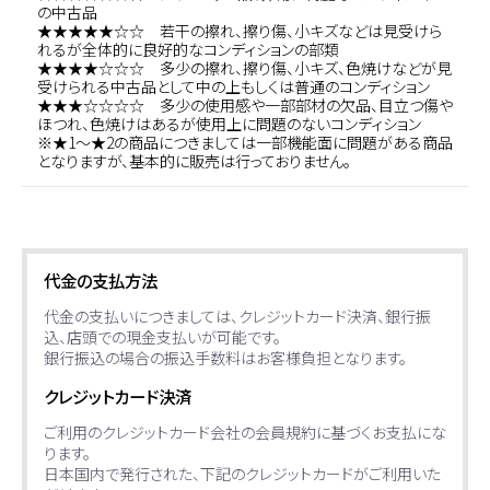
の中古品
★★★★★☆☆ 若干の擦れ、擦り傷、小キズなどは見受けら
れるが全体的に良好的なコンディションの部類
★★★★☆☆☆ 多少の擦れ、擦り傷、小キズ、色焼けなどが見
受けられる中古品として中の上もしくは普通のコンディション
★★★☆☆☆☆ 多少の使用感や一部部材の欠品、目立つ傷や
ほつれ、色焼けはあるが使用上に問題のないコンディション
※★1～★2の商品につきましては一部機能面に問題がある商品
となりますが、基本的に販売は行っておりません。
代金の支払方法
代金の支払いにつきましては、クレジットカード決済、銀行振
込、店頭での現金支払いが可能です。
銀行振込の場合の振込手数料はお客様負担となります。
クレジットカード決済
ご利用のクレジットカード会社の会員規約に基づくお支払にな
ります。
日本国内で発行された、下記のクレジットカードがご利用いた