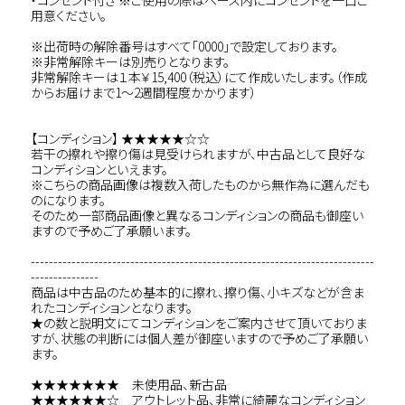
・コンセント付き ※ご使用の際はベース内にコンセントを一口ご
用意ください。
※出荷時の解除番号はすべて「0000」で設定しております。
※非常解除キーは別売りとなります。
非常解除キーは１本￥15,400（税込）にて作成いたします。（作成
からお届けまで1～2週間程度かかります）
【コンディション】 ★★★★★☆☆
若干の擦れや擦り傷は見受けられますが、中古品として良好な
コンディションといえます。
※こちらの商品画像は複数入荷したものから無作為に選んだも
のになります。
そのため一部商品画像と異なるコンディションの商品も御座い
ますので予めご了承願います。
----------------------------------------------------------------------------
---------------
商品は中古品のため基本的に擦れ、擦り傷、小キズなどが含ま
れたコンディションとなります。
★の数と説明文にてコンディションをご案内させて頂いておりま
すが、状態の判断には個人差が御座いますので予めご了承願い
ます。
★★★★★★★ 未使用品、新古品
★★★★★★☆ アウトレット品、非常に綺麗なコンディション