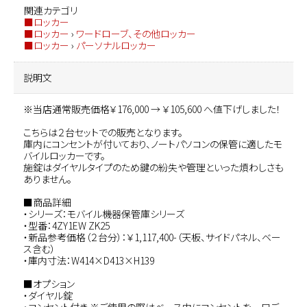
関連カテゴリ
■ロッカー
■ロッカー
›
ワードローブ、その他ロッカー
■ロッカー
›
パーソナルロッカー
説明文
※当店通常販売価格￥176,000 → ￥105,600 へ値下げしました！
こちらは２台セットでの販売となります。
庫内にコンセントが付いており、ノートパソコンの保管に適したモ
バイルロッカーです。
施錠はダイヤルタイプのため鍵の紛失や管理といった煩わしさも
ありません。
■商品詳細
・シリーズ：モバイル機器保管庫シリーズ
・型番：4ZY1EW ZK25
・新品参考価格（２台分）：￥1,117,400-（天板、サイドパネル、ベー
ス含む）
・庫内寸法：W414×D413×H139
■オプション
・ダイヤル錠