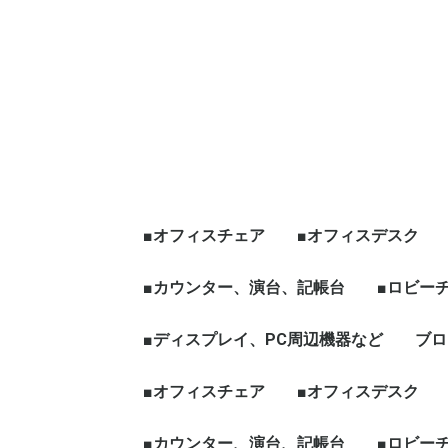
■オフィスチェア
■オフィスデスク
エグゼクティブチェア
オフィスチェア肘有
オフィスチェア肘無
役員チェア
ハイチェア、その他チ
☆新品チェア
■カウンター、演台、記帳台
平デスク
片袖デスク
両袖デスク
役員デスク
フリーアドレス、グ
天板昇降[電動タイプ
ワークブース、L字
☆新品デスク
■ロビー
ェア
ープテーブル
など
ハイカウンター
ローカウンター
インフォメーションカウン
演台
記帳台
■ディスプレイ、PC周辺機器など
ロビーチ
応接セッ
役員家具
木製ワー
ブロ
ター
ディスプレイ、モニター
パソコン周辺機器
■オフィスチェア
■オフィスデスク
エグゼクティブチェア
オフィスチェア肘有
オフィスチェア肘無
役員チェア
ハイチェア、その他チ
☆新品チェア
■カウンター、演台、記帳台
平デスク
片袖デスク
両袖デスク
役員デスク
フリーアドレス、グ
天板昇降[電動タイプ
ワークブース、L字
☆新品デスク
■ロビー