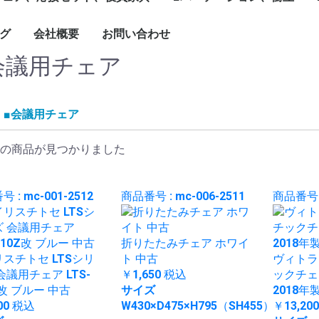
1799mm
1800mm～
ソナル]ブースセット
ターテーブル
ブル
ーブルなど
グチェア（キャスタ
付）
ェア、ソファ
ト
、木製書庫
ドローブ
グ
会社概要
お問い合わせ
キャスター付きパーテ
単立、連結仕様パーテ
☆新品ローパーテーシ
ィション
ィション
ョン
会議用チェア
■会議用チェア
の商品が見つかりました
 : mc-001-2512
商品番号 : mc-006-2511
商品番号 :
折りたたみチェア ホワイ
スチトセ LTSシリ
ト 中古
ヴィトラ
会議用チェア LTS-
￥1,650
税込
ックチェ
Z改 ブルー 中古
サイズ
2018年
00
税込
W430×D475×H795（SH455）
￥13,20