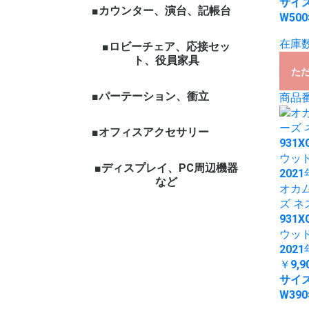
サイ
■カウンター、演台、記帳台
W500
在庫数
■ロビーチェア、応接セッ
ト、役員家具
た
■パーテーション、衝立
商品番号
■オフィスアクセサリー
■ディスプレイ、PC周辺機器
など
オカ
ズ 
931X
ウッ
202
￥9,9
サイ
W390