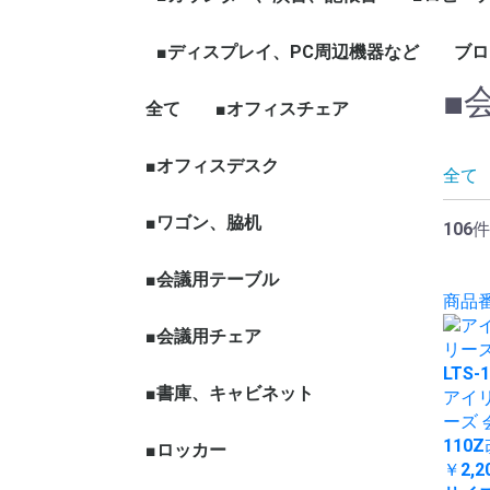
ェア
ープテーブル
など
ハイカウンター
ローカウンター
インフォメーションカウン
演台
記帳台
■ディスプレイ、PC周辺機器など
ロビーチ
応接セッ
役員家具
木製ワー
ブロ
ター
■
全て
ディスプレイ、モニター
パソコン周辺機器
■オフィスチェア
■オフィスデスク
全て
■ワゴン、脇机
106件
■会議用テーブル
商品番号
■会議用チェア
スタックチェア
スタック、ネスティン
ミーティングチェア
折りたたみチェア
その他多目的チェア
■書庫、キャビネット
アイリ
グチェア（キャスター
ーズ 
付）
110
■ロッカー
￥2,2