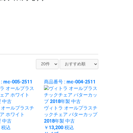
ー
ット
ロッカー
ビジネス関連
ホワイト・スケジュー
パンフレット・カタロ
電話台
傘立て
コートハンガー
シュレッダー
耐火・手提げ金庫
電化製品
プラントボックス、花
観葉植物、フェイクグ
その他オフィスアクセ
各種部材、パーツ
・新品 ビジネスバッ
・冷蔵庫
・電子レンジ
・電動ポット
・空気清浄機
・その他家電類
・デスク
・チェア
・書庫、シェルフ
・パーティション
ルボード
グスタンド
台
リーン
サリー
グ
 mc-005-2511
商品番号 : mc-004-2511
 オールプラスチ
ヴィトラ オールプラスチ
ア ホワイト
ックチェア バターカップ
製 中古
2018年製 中古
0
税込
￥13,200
税込