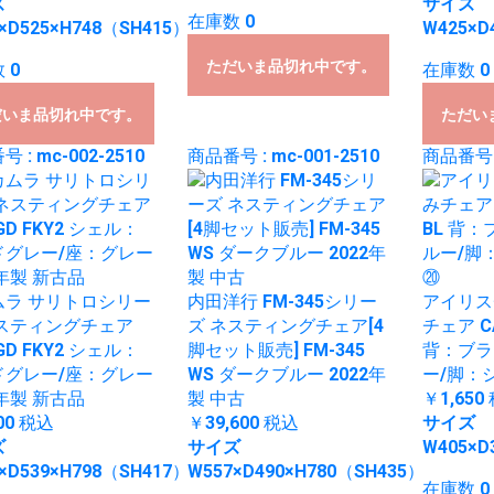
ズ
サイズ
在庫数 0
×D525×H748（SH415）
W425×D
ただいま品切れ中です。
 0
在庫数 0
だいま品切れ中です。
ただい
 : mc-002-2510
商品番号 : mc-001-2510
商品番号 :
ムラ サリトロシリー
内田洋行 FM-345シリー
アイリス
ネスティングチェア
ズ ネスティングチェア[4
チェア CA
GD FKY2 シェル：
脚セット販売] FM-345
背：ブラ
ドグレー/座：グレー
WS ダークブルー 2022年
ー/脚：
1年製 新古品
製 中古
￥1,650
00
税込
￥39,600
税込
サイズ
ズ
サイズ
W405×D
×D539×H798（SH417）
W557×D490×H780（SH435）
在庫数 0