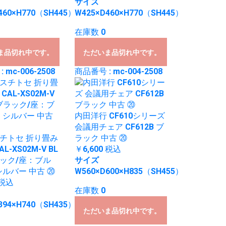
サイズ
460×H770（SH445）
W425×D460×H770（SH445）
在庫数 0
ま品切れ中です。
ただいま品切れ中です。
 mc-006-2508
商品番号 : mc-004-2508
内田洋行 CF610シリーズ
会議用チェア CF612B ブ
チトセ 折り畳み
ラック 中古 ⑳
L-XS02M-V BL
￥6,600
税込
ック/座：ブル
サイズ
シルバー 中古 ⑳
W560×D600×H835（SH455）
税込
在庫数 0
394×H740（SH435）
ただいま品切れ中です。