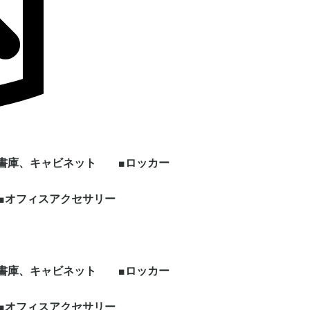
■書庫、キャビネット
■ロッカー
ン
上下セット書庫
両開き書庫
引き違い書庫
オープン書庫
ラテラルキャビネット
クリスタルトレイ
ファイリングキャビネ
書架
片開き書庫
キッチンキャビネット
シェルフ、物品棚
その他書庫、収納庫
■オフィスアクセサリー
1人用ロッカー
2人用ロッカー
3人用ロッカー
4人用ロッカー
5人用ロッカー
6人用ロッカー
8人用ロッカー
多人数用ロッカー
パーソナルロッカー
シューズロッカー
ワードローブ、その他
ー
ット
ロッカー
ビジネス関連
ホワイト・スケジュー
パンフレット・カタロ
電話台
傘立て
コートハンガー
シュレッダー
耐火・手提げ金庫
電化製品
プラントボックス、花
観葉植物、フェイクグ
その他オフィスアクセ
各種部材、パーツ
・新品 ビジネスバッ
・冷蔵庫
・電子レンジ
・電動ポット
・空気清浄機
・その他家電類
・デスク
・チェア
・書庫、シェルフ
・パーティション
ルボード
グスタンド
台
リーン
サリー
グ
■書庫、キャビネット
■ロッカー
ン
上下セット書庫
両開き書庫
引き違い書庫
オープン書庫
ラテラルキャビネット
クリスタルトレイ
ファイリングキャビネ
書架
片開き書庫
キッチンキャビネット
シェルフ、物品棚
その他書庫、収納庫
■オフィスアクセサリー
1人用ロッカー
2人用ロッカー
3人用ロッカー
4人用ロッカー
5人用ロッカー
6人用ロッカー
8人用ロッカー
多人数用ロッカー
パーソナルロッカー
シューズロッカー
ワードローブ、その他