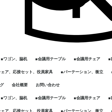
■ワゴン、脇机
■会議用テーブル
■会議用チェア
ル
]
型
チェア、応接セット、役員家具
2段ワゴン
3段ワゴン
2段脇机
3段脇机
ワゴンその他
~W1200
W1201~
会議用テーブル ～幅
会議用テーブル 幅
[ミーティング、パー
ハイテーブル、カウン
スタックテーブル
折りたたみテーブル
スクエア、カフェテー
円型、楕円形テーブル
その他、パーソナルテ
☆新品テーブル
■パーテーション、衝立
スタックチェア
スタック、ネスティ
ミーティングチェア
折りたたみチェア
その他多目的チェア
1799mm
1800mm～
ソナル]ブースセット
ターテーブル
ブル
ーブルなど
グチェア（キャスタ
付）
ェア、ソファ
ト
、木製書庫
ドローブ
グ
会社概要
お問い合わせ
キャスター付きパーテ
単立、連結仕様パーテ
☆新品ローパーテーシ
ィション
ィション
ョン
■ワゴン、脇机
■会議用テーブル
■会議用チェア
ル
]
型
チェア、応接セット、役員家具
2段ワゴン
3段ワゴン
2段脇机
3段脇机
ワゴンその他
~W1200
W1201~
会議用テーブル ～幅
会議用テーブル 幅
[ミーティング、パー
ハイテーブル、カウン
スタックテーブル
折りたたみテーブル
スクエア、カフェテー
円型、楕円形テーブル
その他、パーソナルテ
☆新品テーブル
■パーテーション、衝立
スタックチェア
スタック、ネスティ
ミーティングチェア
折りたたみチェア
その他多目的チェア