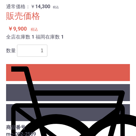
通常価格：￥14,300
税込
販売価格
￥9,900
税込
全店在庫数
1
福岡在庫数
1
数量
カー
商品番号
mc-002-2509