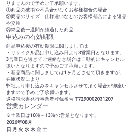
りませんので予めご了承願います。
①商品の破損や不具合がなくお客様都合の場合
②商品のサイズ、仕様違いなどのお客様都合による返品
や交換
③納品後一週間が経過した商品
申込みの有効期限
商品申込後の有効期限に関しましては
・リサイクル品は申し込み日より3営業日となります。
3営業日を過ぎてご連絡なき場合は自動的にキャンセル
扱いとなりますので予めご了承願います。
・新品商品に関しましては1ヶ月とさせて頂きますが、
在庫状況により
弊社より申し込みをキャンセルさせて頂く場合が御座い
ますので予めご了承願います。
適格請求書発行事業者登録番号
T7290002031207
営業カレンダー
※土曜日は10時～13時の営業となります。
2026
年
08
月
日
月
火
水
木
金
土