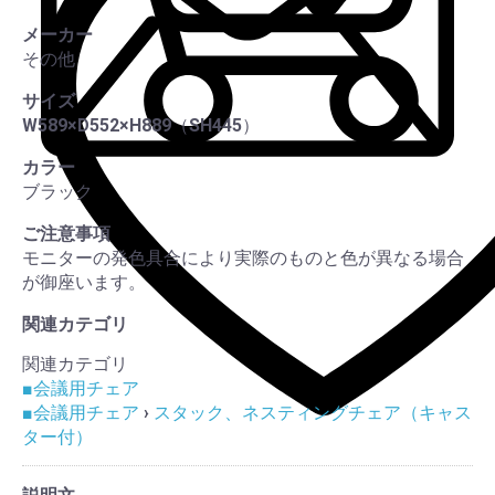
この
メーカー
その他
サイズ
W589×D552×H889（SH445）
カラー
ブラック
ご注意事項
モニターの発色具合により実際のものと色が異なる場合
が御座います。
関連カテゴリ
関連カテゴリ
■会議用チェア
■会議用チェア
›
スタック、ネスティングチェア（キャス
ター付）