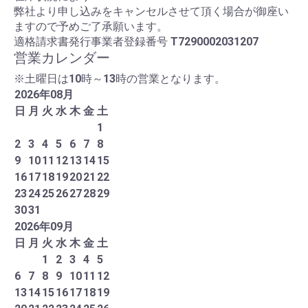
弊社より申し込みをキャンセルさせて頂く場合が御座い
ますので予めご了承願います。
適格請求書発行事業者登録番号
T7290002031207
営業カレンダー
※土曜日は10時～13時の営業となります。
2026
年
08
月
日
月
火
水
木
金
土
1
2
3
4
5
6
7
8
9
10
11
12
13
14
15
16
17
18
19
20
21
22
23
24
25
26
27
28
29
30
31
2026
年
09
月
日
月
火
水
木
金
土
1
2
3
4
5
6
7
8
9
10
11
12
13
14
15
16
17
18
19