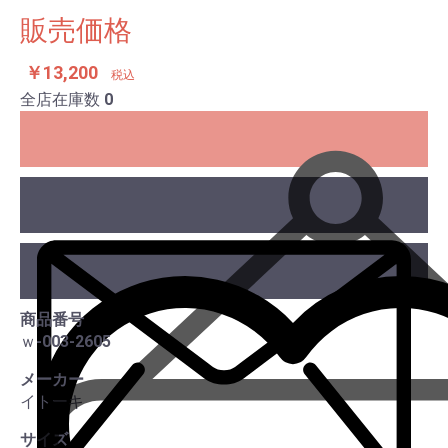
販売価格
￥13,200
税込
全店在庫数
0
商品番号
ｗ-003-2605
この
メーカー
イトーキ
サイズ