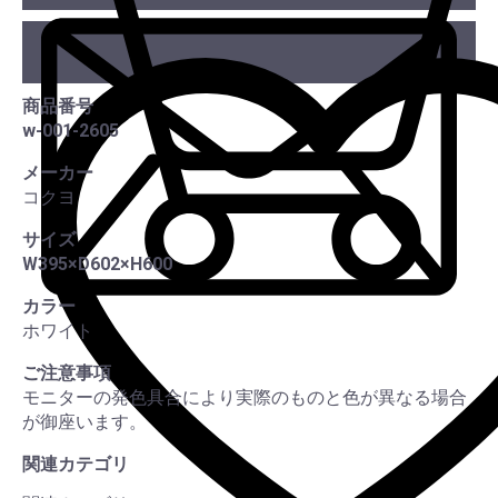
カー
商品番号
w-001-2605
この
メーカー
コクヨ
サイズ
W395×D602×H600
カラー
ホワイト
ご注意事項
モニターの発色具合により実際のものと色が異なる場合
が御座います。
関連カテゴリ