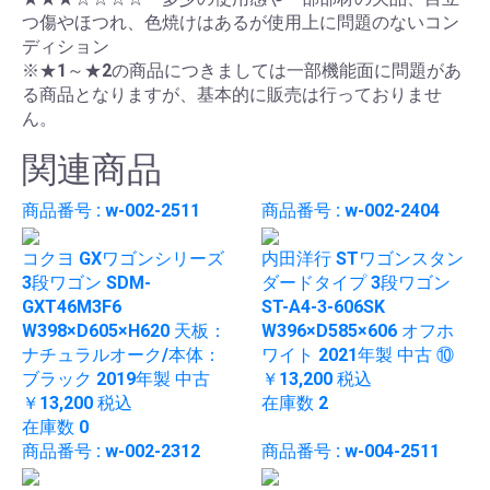
つ傷やほつれ、色焼けはあるが使用上に問題のないコン
ディション
※★1～★2の商品につきましては一部機能面に問題があ
る商品となりますが、基本的に販売は行っておりませ
ん。
関連商品
商品番号 : w-002-2511
商品番号 : w-002-2404
コクヨ GXワゴンシリーズ
内田洋行 STワゴンスタン
3段ワゴン SDM-
ダードタイプ 3段ワゴン
GXT46M3F6
ST-A4-3-606SK
W398×D605×H620 天板：
W396×D585×606 オフホ
ナチュラルオーク/本体：
ワイト 2021年製 中古 ⑩
ブラック 2019年製 中古
￥13,200
税込
￥13,200
税込
在庫数 2
在庫数 0
商品番号 : w-002-2312
商品番号 : w-004-2511