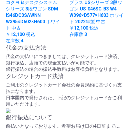
コクヨ isデスクシステム
プラス USシリーズ 3段ワ
シリーズ 3段ワゴン SDM-
ゴン US-046SC-B3 W4
IS46DC3SAWNN
W396×D577×H603 ホワイ
W395×D602×H600 ホワイ
ト 2022年製 中古
ト 中古
￥12,100
税込
￥12,100
税込
在庫数 3
在庫数 4
代金の支払方法
代金の支払いにつきましては、クレジットカード決済、
銀行振込、店頭での現金支払いが可能です。
銀行振込の場合の振込手数料はお客様負担となります。
クレジットカード決済
ご利用のクレジットカード会社の会員規約に基づくお支
払になります。
日本国内で発行された、下記のクレジットカードがご利
用いただけます。
銀行振込について
前払いとなっております。希望お届け日の4日前までに