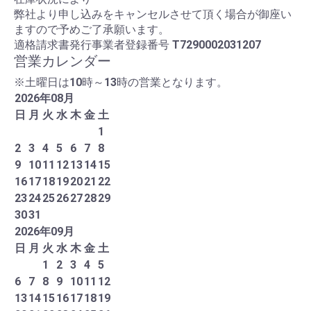
弊社より申し込みをキャンセルさせて頂く場合が御座い
ますので予めご了承願います。
適格請求書発行事業者登録番号
T7290002031207
営業カレンダー
※土曜日は10時～13時の営業となります。
2026
年
08
月
日
月
火
水
木
金
土
1
2
3
4
5
6
7
8
9
10
11
12
13
14
15
16
17
18
19
20
21
22
23
24
25
26
27
28
29
30
31
2026
年
09
月
日
月
火
水
木
金
土
1
2
3
4
5
6
7
8
9
10
11
12
13
14
15
16
17
18
19