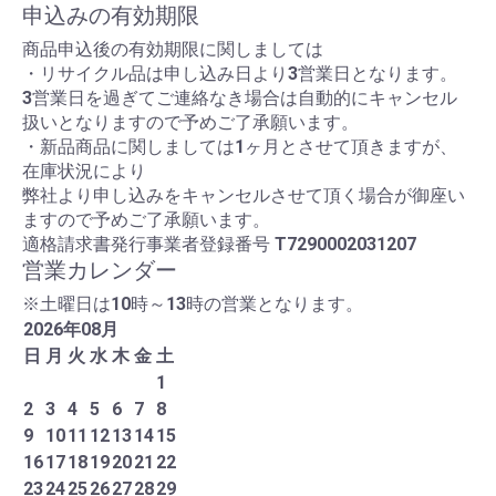
申込みの有効期限
商品申込後の有効期限に関しましては
・リサイクル品は申し込み日より3営業日となります。
3営業日を過ぎてご連絡なき場合は自動的にキャンセル
扱いとなりますので予めご了承願います。
・新品商品に関しましては1ヶ月とさせて頂きますが、
在庫状況により
弊社より申し込みをキャンセルさせて頂く場合が御座い
ますので予めご了承願います。
適格請求書発行事業者登録番号
T7290002031207
営業カレンダー
※土曜日は10時～13時の営業となります。
2026
年
08
月
日
月
火
水
木
金
土
1
2
3
4
5
6
7
8
9
10
11
12
13
14
15
16
17
18
19
20
21
22
23
24
25
26
27
28
29