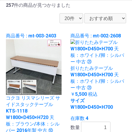
257件
の商品が見つかりました
商品番号 : mt-003-2403
商品番号 : mt-002-2608
折りたたみテーブル
W1800×D450×H700 天
板：ホワイト/脚：シルバ
ー 中古 ⑳
￥5,500
税込
コクヨ リスマシリーズ サ
サイズ
イドスタックテーブル
W1800×D450×H700
KTS-1118
W1800×D450×H720 天
在庫数 4
板：ブラウン/本体：シル
数量
バー 2016年製 中古 ⑩