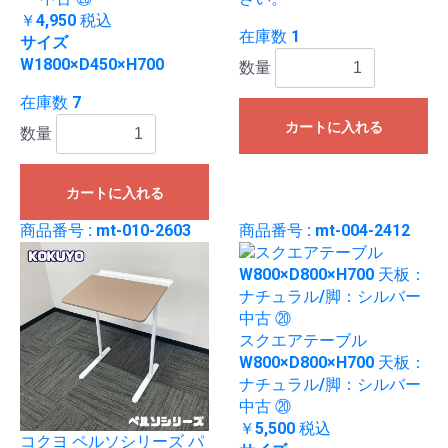
￥4,950
税込
在庫数 1
サイズ
W1800×D450×H700
数量
在庫数 7
カートに入れる
数量
カートに入れる
商品番号 : mt-010-2603
商品番号 : mt-004-2412
スクエアテーブル
W800×D800×H700 天板：
ナチュラル/脚：シルバー
中古 ⑳
￥5,500
税込
コクヨ ペルソシリーズ パ