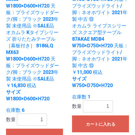
オカムラ ライブスシリー
オカムラ Kタイプシリー
ズ スクエア型テーブル
ズ 折りたたみテーブル
87AKAE MDB4
［幕板付き］ 8186LQ
W750×D750×H720 天板：
MX63
プライズウッドライト/
W1800×D600×H720 天
脚：ネオホワイト 2021年
板：プライズウッドダー
製 中古 ⑩
ク/脚：ブラック 2023年
￥11,000
税込
製 未使用品 ※SALE品
サイズ
￥16,830
税込
W750×D750×H720
サイズ
在庫数 1
W1800×D600×H720
数量
在庫数 6
数量
カートに入れる