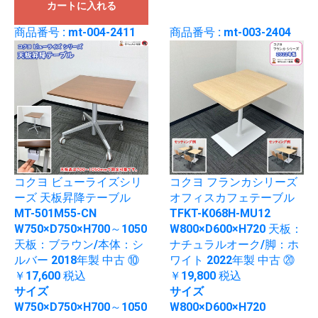
カートに入れる
商品番号 : mt-004-2411
商品番号 : mt-003-2404
コクヨ ビューライズシリ
コクヨ フランカシリーズ
ーズ 天板昇降テーブル
オフィスカフェテーブル
MT-501M55-CN
TFKT-K068H-MU12
W750×D750×H700～1050
W800×D600×H720 天板：
天板：ブラウン/本体：シ
ナチュラルオーク/脚：ホ
ルバー 2018年製 中古 ⑩
ワイト 2022年製 中古 ⑳
￥17,600
税込
￥19,800
税込
サイズ
サイズ
W750×D750×H700～1050
W800×D600×H720