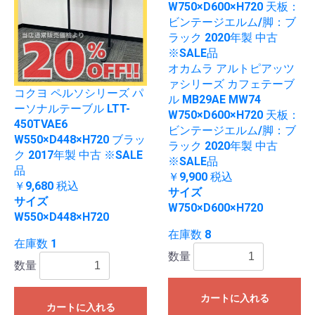
オカムラ アルトピアッツ
ァシリーズ カフェテーブ
コクヨ ペルソシリーズ パ
ル MB29AE MW74
ーソナルテーブル LTT-
W750×D600×H720 天板：
450TVAE6
ビンテージエルム/脚：ブ
W550×D448×H720 ブラッ
ラック 2020年製 中古
ク 2017年製 中古 ※SALE
※SALE品
品
￥9,900
税込
￥9,680
税込
サイズ
サイズ
W750×D600×H720
W550×D448×H720
在庫数 8
在庫数 1
数量
数量
カートに入れる
カートに入れる