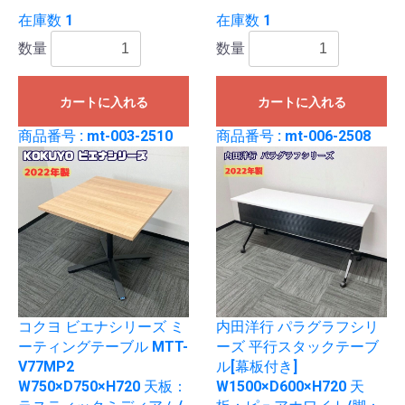
在庫数 1
在庫数 1
数量
数量
カートに入れる
カートに入れる
商品番号 : mt-003-2510
商品番号 : mt-006-2508
コクヨ ビエナシリーズ ミ
内田洋行 パラグラフシリ
ーティングテーブル MTT-
ーズ 平行スタックテーブ
V77MP2
ル[幕板付き]
W750×D750×H720 天板：
W1500×D600×H720 天