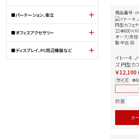
商品番号 : mt
■パーテーション、衝立
■オフィスアクセサリー
■ディスプレイ、PC周辺機器など
イトーキ 
ズ 円型カフ
06CJT-22
￥12,100
板：トリニ
サイズ
Φ6
脚：ブラック
➉
数量
カ