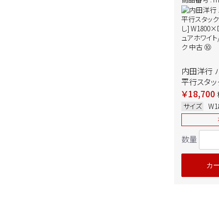
内田洋行 
平行スタッ
棚なし]
￥18,700
W1800×D
サイズ
W1
板：ピュア
ーメタリック
数量
カ