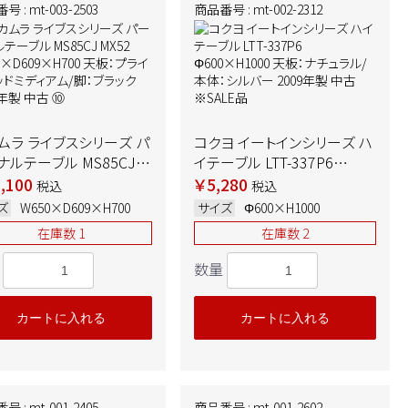
 : mt-003-2503
商品番号 : mt-002-2312
ムラ ライブスシリーズ パ
コクヨ イートインシリーズ ハ
ナルテーブル MS85CJ
イテーブル LTT-337P6
2 W650×D609×H700
Φ600×H1000 天板：ナチュ
,100
￥5,280
税込
税込
：プライズウッドミディア
ラル/本体：シルバー 2009年
ズ
W650×D609×H700
サイズ
Φ600×H1000
脚：ブラック 2018年製 中
製 中古 ※SALE品
在庫数 1
在庫数 2
⑩
数量
カートに入れる
カートに入れる
 : mt-001-2405
商品番号 : mt-001-2602