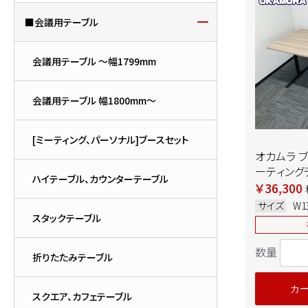
■会議用テーブル
会議用テーブル ～幅1799mm
会議用テーブル 幅1800mm～
[ミーティング、パーソナル]ブースセット
オカムラ 
ーティングテ
ハイテーブル、カウンターテーブル
MX62
￥36,300
W1350×D
サイズ
W1
板：プライ
スタックテーブル
脚：ブラック
数量
折りたたみテーブル
カ
スクエア、カフェテーブル