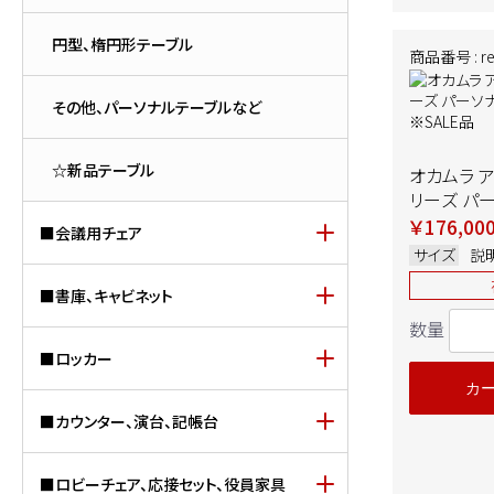
円型、楕円形テーブル
商品番号 : re-
その他、パーソナルテーブルなど
☆新品テーブル
オカムラ 
リーズ パ
ト 中古 ※S
￥176,00
■会議用チェア
サイズ
説
■書庫、キャビネット
数量
■ロッカー
カ
■カウンター、演台、記帳台
■ロビーチェア、応接セット、役員家具