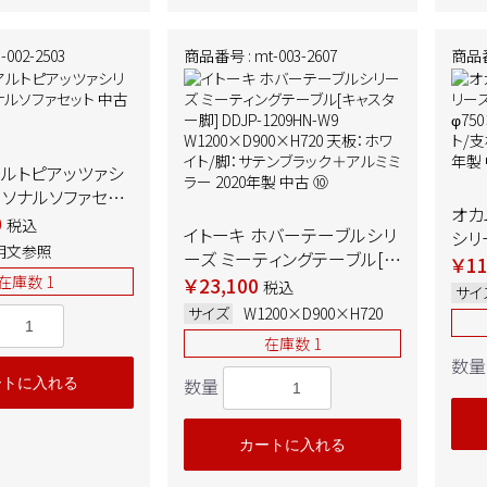
002-2503
商品番号 : mt-003-2607
商品番号
アルトピアッツァシ
ーソナルソファセッ
オカ
ALE品
0
税込
イトーキ ホバーテーブルシリ
シリ
明文参照
ーズ ミーティングテーブル[キ
93N
￥11
ャスター脚] DDJP-1209HN-
在庫数 1
￥23,100
天板
税込
サイ
W9 W1200×D900×H720
セー
サイズ
W1200×D900×H720
天板：ホワイト/脚：サテンブラ
製 
在庫数 1
ック＋アルミミラー 2020年
数量
製 中古 ➉
数量
ートに入れる
カートに入れる