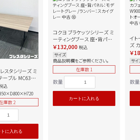
コクヨ ブラケッツシリーズ ミ
イト
ーティングブース 座・背パネ
ズ カ
ル：モデレートグレー /ランバ
￥132,000
税込
099
￥18
ー：スカイグレー 中古 ➉
サイズ
W90
商品説明欄をご参照ください。
サイ
ホワ
在庫数 1
ブレスタシリーズ ミ
20
ーブル MC635J
数量
数量
税込
800×H720 天
350×D800×H720
ズウッドミディアム/
カートに入れる
在庫数 2
 中古
ートに入れる