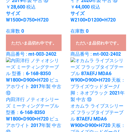
ク 2019年製 中古 ⑩
イト 2020年製 中古 ⑩
￥28,600
税込
￥44,000
税込
サイズ
サイズ
W1500×D750×H720
W2100×D1200×H720
在庫数 0
在庫数 0
ただいま品切れ中です。
ただいま品切れ中です。
商品番号 : mt-003-2402
商品番号 : mt-002-2402
内田洋行 ノティオシリー
ズ ミーティングテーブル
オカムラ ライブスシリー
型番：6-168-8350
ズ フラップタイプテーブ
W1800×D900×H720 ピュ
ル 87AEFJ MDA6
アホワイト 2017年製 中古
W900×D900×H720 天板：
⑩
プライズウッドダーク/