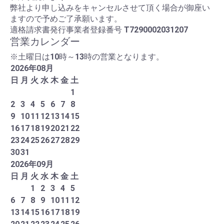
弊社より申し込みをキャンセルさせて頂く場合が御座い
ますので予めご了承願います。
適格請求書発行事業者登録番号
T7290002031207
営業カレンダー
※土曜日は10時～13時の営業となります。
2026
年
08
月
日
月
火
水
木
金
土
1
2
3
4
5
6
7
8
9
10
11
12
13
14
15
16
17
18
19
20
21
22
23
24
25
26
27
28
29
30
31
2026
年
09
月
日
月
火
水
木
金
土
1
2
3
4
5
6
7
8
9
10
11
12
13
14
15
16
17
18
19