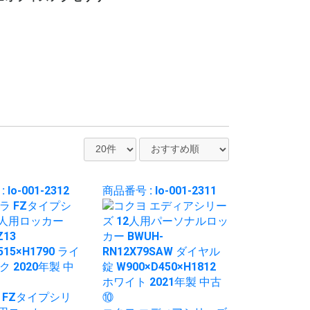
ー
ット
ロッカー
ビジネス関連
ホワイト・スケジュー
パンフレット・カタロ
電話台
傘立て
コートハンガー
シュレッダー
耐火・手提げ金庫
電化製品
プラントボックス、花
観葉植物、フェイクグ
その他オフィスアクセ
各種部材、パーツ
・新品 ビジネスバッ
・冷蔵庫
・電子レンジ
・電動ポット
・空気清浄機
・その他家電類
・デスク
・チェア
・書庫、シェルフ
・パーティション
ルボード
グスタンド
台
リーン
サリー
グ
lo-001-2312
商品番号 : lo-001-2311
 FZタイプシリ