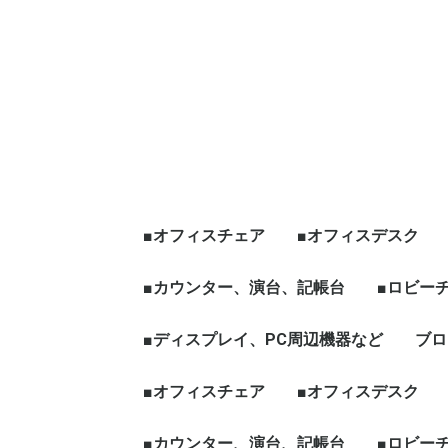
■オフィスチェア
■オフィスデスク
エグゼクティブチェア
オフィスチェア肘有
オフィスチェア肘無
役員チェア
ハイチェア、その他チ
☆新品チェア
■カウンター、演台、記帳台
平デスク
片袖デスク
両袖デスク
役員デスク
フリーアドレス、グ
天板昇降[電動タイプ
ワークブース、L字
☆新品デスク
■ロビー
ェア
ープテーブル
など
ハイカウンター
ローカウンター
インフォメーションカウン
演台
記帳台
■ディスプレイ、PC周辺機器など
ロビーチ
応接セッ
役員家具
木製ワー
ブロ
ター
ディスプレイ、モニター
パソコン周辺機器
■オフィスチェア
■オフィスデスク
エグゼクティブチェア
オフィスチェア肘有
オフィスチェア肘無
役員チェア
ハイチェア、その他チ
☆新品チェア
■カウンター、演台、記帳台
平デスク
片袖デスク
両袖デスク
役員デスク
フリーアドレス、グ
天板昇降[電動タイプ
ワークブース、L字
☆新品デスク
■ロビー