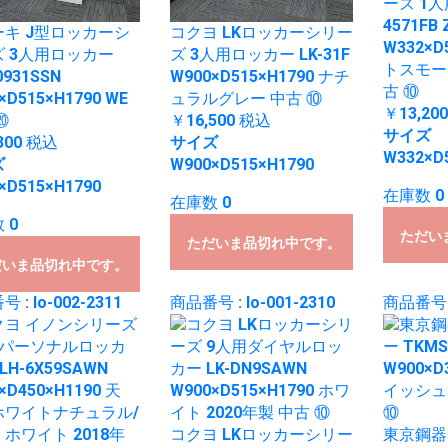
ーズ 1
4571FB 
キ J型ロッカーシ
コクヨ LKロッカーシリー
W332×D
 3人用ロッカー
ズ 3人用ロッカー LK-31F
トスモーク
0931SSN
W900×D515×H1790 ナチ
古 ⑩
×D515×H1790 WE
ュラルグレー 中古 ⑩
￥13,20
⑳
￥16,500
税込
サイズ
300
税込
サイズ
W332×D
ズ
W900×D515×H1790
×D515×H1790
在庫数 0
在庫数 0
 0
ただい
ただいま品切れ中です。
だいま品切れ中です。
 : lo-002-2311
商品番号 : lo-001-2310
商品番号 : 
コクヨ LKロッカーシリー
東京鋼器