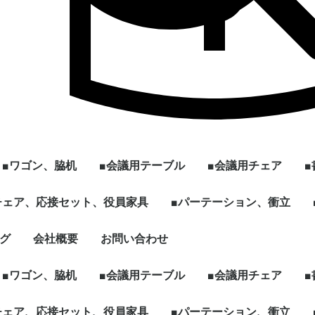
■ワゴン、脇机
■会議用テーブル
■会議用チェア
ル
]
型
チェア、応接セット、役員家具
2段ワゴン
3段ワゴン
2段脇机
3段脇机
ワゴンその他
~W1200
W1201~
会議用テーブル ～幅
会議用テーブル 幅
[ミーティング、パー
ハイテーブル、カウン
スタックテーブル
折りたたみテーブル
スクエア、カフェテー
円型、楕円形テーブル
その他、パーソナルテ
☆新品テーブル
■パーテーション、衝立
スタックチェア
スタック、ネスティ
ミーティングチェア
折りたたみチェア
その他多目的チェア
1799mm
1800mm～
ソナル]ブースセット
ターテーブル
ブル
ーブルなど
グチェア（キャスタ
付）
ェア、ソファ
ト
、木製書庫
ドローブ
グ
会社概要
お問い合わせ
キャスター付きパーテ
単立、連結仕様パーテ
☆新品ローパーテーシ
ィション
ィション
ョン
■ワゴン、脇机
■会議用テーブル
■会議用チェア
ル
]
型
チェア、応接セット、役員家具
2段ワゴン
3段ワゴン
2段脇机
3段脇机
ワゴンその他
~W1200
W1201~
会議用テーブル ～幅
会議用テーブル 幅
[ミーティング、パー
ハイテーブル、カウン
スタックテーブル
折りたたみテーブル
スクエア、カフェテー
円型、楕円形テーブル
その他、パーソナルテ
☆新品テーブル
■パーテーション、衝立
スタックチェア
スタック、ネスティ
ミーティングチェア
折りたたみチェア
その他多目的チェア