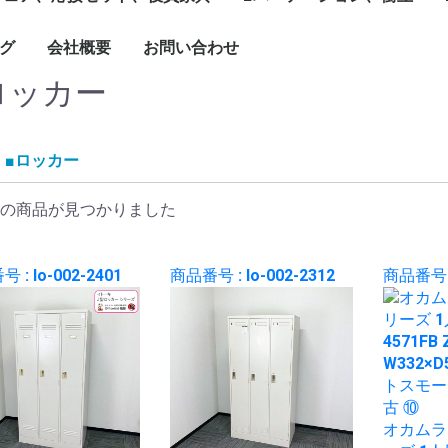
1799mm
1800mm～
ソナル]ブースセット
ターテーブル
ブル
ーブルなど
グチェア（キャスタ
付）
ェア、ソファ
ト
、木製書庫
ドローブ
グ
会社概要
お問い合わせ
キャスター付きパーテ
単立、連結仕様パーテ
☆新品ローパーテーシ
ィション
ィション
ョン
ロッカー
■ロッカー
の商品が見つかりました
 : lo-002-2401
商品番号 : lo-002-2312
商品番号 : 
オカムラ