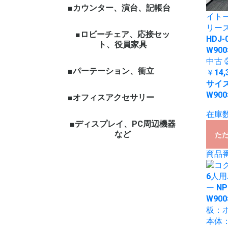
■カウンター、演台、記帳台
イトー
リーズ
■ロビーチェア、応接セッ
HDJ-
ト、役員家具
W900
中古 
■パーテーション、衝立
￥14,
サイ
W900
■オフィスアクセサリー
在庫数
■ディスプレイ、PC周辺機器
など
た
商品番号