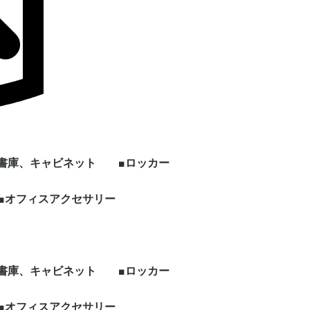
■書庫、キャビネット
■ロッカー
ン
上下セット書庫
両開き書庫
引き違い書庫
オープン書庫
ラテラルキャビネット
クリスタルトレイ
ファイリングキャビネ
書架
片開き書庫
キッチンキャビネット
シェルフ、物品棚
その他書庫、収納庫
■オフィスアクセサリー
1人用ロッカー
2人用ロッカー
3人用ロッカー
4人用ロッカー
5人用ロッカー
6人用ロッカー
8人用ロッカー
多人数用ロッカー
パーソナルロッカー
シューズロッカー
ワードローブ、その他
ー
ット
ロッカー
ビジネス関連
ホワイト・スケジュー
パンフレット・カタロ
電話台
傘立て
コートハンガー
シュレッダー
耐火・手提げ金庫
電化製品
プラントボックス、花
観葉植物、フェイクグ
その他オフィスアクセ
各種部材、パーツ
・新品 ビジネスバッ
・冷蔵庫
・電子レンジ
・電動ポット
・空気清浄機
・その他家電類
・デスク
・チェア
・書庫、シェルフ
・パーティション
ルボード
グスタンド
台
リーン
サリー
グ
■書庫、キャビネット
■ロッカー
ン
上下セット書庫
両開き書庫
引き違い書庫
オープン書庫
ラテラルキャビネット
クリスタルトレイ
ファイリングキャビネ
書架
片開き書庫
キッチンキャビネット
シェルフ、物品棚
その他書庫、収納庫
■オフィスアクセサリー
1人用ロッカー
2人用ロッカー
3人用ロッカー
4人用ロッカー
5人用ロッカー
6人用ロッカー
8人用ロッカー
多人数用ロッカー
パーソナルロッカー
シューズロッカー
ワードローブ、その他