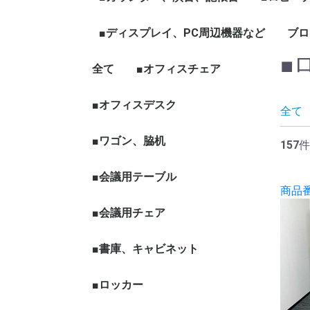
ェア
ープテーブル
など
ハイカウンター
ローカウンター
インフォメーションカウン
演台
記帳台
■ディスプレイ、PC周辺機器など
ロビーチ
応接セッ
役員家具
木製ワー
ブロ
ター
■
全て
ディスプレイ、モニター
パソコン周辺機器
■オフィスチェア
■オフィスデスク
全て
■ワゴン、脇机
157件
■会議用テーブル
商品番号
■会議用チェア
■書庫、キャビネット
■ロッカー