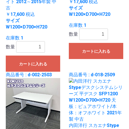
イト 2012～2015年製 中
￥17,600
税込
古
サイズ
￥17,600
税込
W1200×D700×H720
サイズ
在庫数 1
W1200×D700×H720
数量
在庫数 1
数量
カートに入れる
カートに入れる
商品番号 : d-002-2503
商品番号 : d-018-2509
内田洋行 スカエナStype