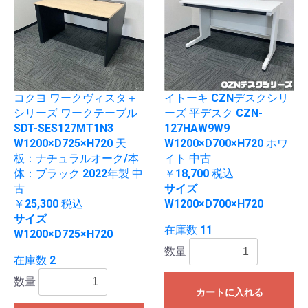
コクヨ ワークヴィスタ＋
イトーキ CZNデスクシリ
シリーズ ワークテーブル
ーズ 平デスク CZN-
SDT-SES127MT1N3
127HAW9W9
W1200×D725×H720 天
W1200×D700×H720 ホワ
板：ナチュラルオーク/本
イト 中古
体：ブラック 2022年製 中
￥18,700
税込
古
サイズ
￥25,300
税込
W1200×D700×H720
サイズ
在庫数 11
W1200×D725×H720
数量
在庫数 2
数量
カートに入れる