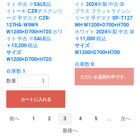
イトーキ CZRデスクシリ
プラス フラットラインシ
ーズ 平デスク CZR-
リーズ 平デスク SP-T127
127HA-W9W9
WH W1200×D700×H700
W1200×D700×H720 ホワ
ホワイト 2024年製 中古 ➉
イト 中古 ※SALE品
￥11,000
税込
￥13,200
税込
サイズ
サイズ
W1200×D700×H700
W1200×D700×H720
在庫数 0
在庫数 1
ただいま品切れ中です。
数量
カートに入れる
前へ
1
2
3
4
5
...
次へ
最後へ