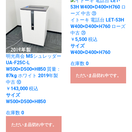
イトーキ 電話台 LET-53H
W400×D400×H760 ローズ
中古 ⑳
￥5,500
税込
サイズ
W400×D400×H760
明光商会 MSシュレッダー
UA-F25C-L
在庫数 0
W500×D500×H850 質量：
87kg ホワイト 2019年製
ただいま品切れ中です。
中古 ⑩
￥143,000
税込
サイズ
W500×D500×H850
在庫数 0
ただいま品切れ中です。