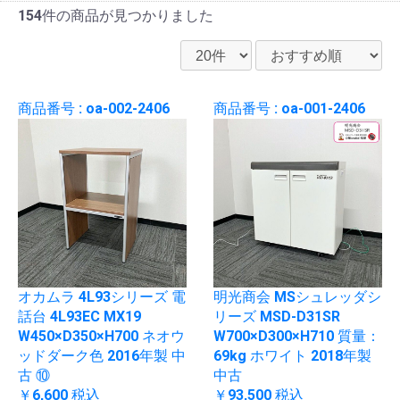
154件
の商品が見つかりました
商品番号 : oa-002-2406
商品番号 : oa-001-2406
オカムラ 4L93シリーズ 電
明光商会 MSシュレッダシ
話台 4L93EC MX19
リーズ MSD-D31SR
W450×D350×H700 ネオウ
W700×D300×H710 質量：
ッドダーク色 2016年製 中
69kg ホワイト 2018年製
古 ⑩
中古
￥6,600
税込
￥93,500
税込