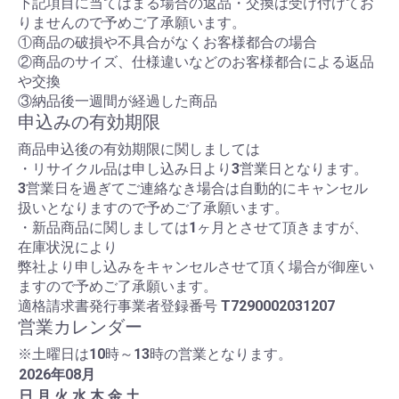
下記項目に当てはまる場合の返品・交換は受け付けてお
りませんので予めご了承願います。
①商品の破損や不具合がなくお客様都合の場合
②商品のサイズ、仕様違いなどのお客様都合による返品
や交換
③納品後一週間が経過した商品
申込みの有効期限
商品申込後の有効期限に関しましては
・リサイクル品は申し込み日より3営業日となります。
3営業日を過ぎてご連絡なき場合は自動的にキャンセル
扱いとなりますので予めご了承願います。
・新品商品に関しましては1ヶ月とさせて頂きますが、
在庫状況により
弊社より申し込みをキャンセルさせて頂く場合が御座い
ますので予めご了承願います。
適格請求書発行事業者登録番号
T7290002031207
営業カレンダー
※土曜日は10時～13時の営業となります。
2026
年
08
月
日
月
火
水
木
金
土