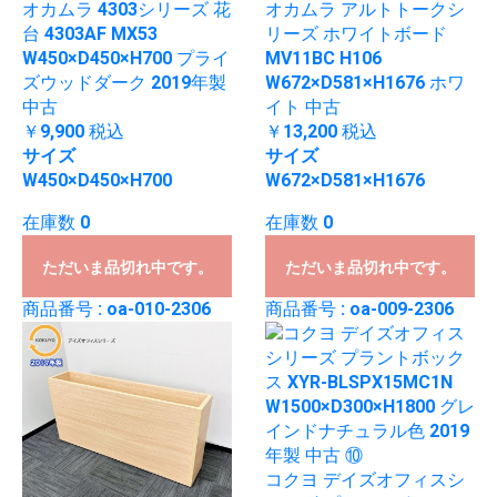
オカムラ 4303シリーズ 花
オカムラ アルトトークシ
台 4303AF MX53
リーズ ホワイトボード
W450×D450×H700 プライ
MV11BC H106
ズウッドダーク 2019年製
W672×D581×H1676 ホワ
中古
イト 中古
￥9,900
税込
￥13,200
税込
サイズ
サイズ
W450×D450×H700
W672×D581×H1676
在庫数 0
在庫数 0
ただいま品切れ中です。
ただいま品切れ中です。
商品番号 : oa-010-2306
商品番号 : oa-009-2306
コクヨ デイズオフィスシ