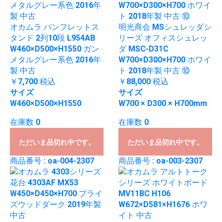
オカムラ パンフレットス
明光商会 MSシュレッダシ
タンド 2列10段 L954AB
リーズ オフィスシュレッ
W460×D500×H1550 ガン
ダ MSC-D31C
メタルグレー系色 2016年
W700×D300×H700 ホワイ
製 中古
ト 2018年製 中古 ⑩
￥7,700
税込
￥88,000
税込
サイズ
サイズ
W460×D500×H1550
W700 × D300 × H700mm
在庫数 0
在庫数 0
ただいま品切れ中です。
ただいま品切れ中です。
商品番号 : oa-004-2307
商品番号 : oa-003-2307