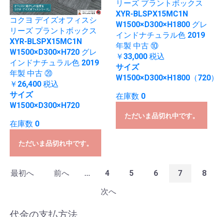
リーズ プラントボックス
XYR-BLSPX15MC1N
コクヨ デイズオフィスシ
W1500×D300×H1800 グレ
リーズ プラントボックス
インドナチュラル色 2019
XYR-BLSPX15MC1N
年製 中古 ⑩
W1500×D300×H720 グレ
￥33,000
税込
インドナチュラル色 2019
サイズ
年製 中古 ⑳
W1500×D300×H1800（720
￥26,400
税込
サイズ
在庫数 0
W1500×D300×H720
ただいま品切れ中です。
在庫数 0
ただいま品切れ中です。
最初へ
前へ
...
4
5
6
7
8
次へ
代金の支払方法