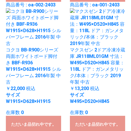
商品番号 : oa-002-2403
商品番号 : oa-001-2403
コクヨ BB-R900シリーズ
マクスゼン 2ドア冷凍冷蔵
両面ホワイトボード脚付
庫 JR118ML01GM 寸法：
き BBF-R936
W495×D520×H845 容量：
W1915×D628×H1915 シル
118L ドア：ガンメタリッ
バーフレーム 2016年製 中
ク/本体：ブラック 2019
古
年製 中古
￥22,000
税込
￥13,200
税込
サイズ
サイズ
W1915×D628×H1915
W495×D520×H845
在庫数 0
在庫数 0
ただいま品切れ中です。
ただいま品切れ中です。