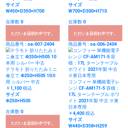
サイズ
サイズ
W450×D350×H700
W700×D300×H710
在庫数 0
在庫数 0
ただいま品切れ中です。
ただいま品切れ中です。
商品番号 : oa-007-2404
商品番号 : oa-006-2404
テラモト 折りたたみミニ
傘立て Φ250×H505 10本
用 シルバー 中古
コンフィー 単機能電子レ
￥1,100
税込
ンジ CF-AM171-5 容積：
サイズ
17L ターンテーブル ホワ
Φ250×H505
イト 2021年製 中古 ※東
日本専用
在庫数 0
￥4,400
税込
サイズ
ただいま品切れ中です。
W440×D358×H259