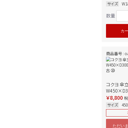
サイズ
W1
数量
カ
商品番号 : oa
コクヨ 傘
W450×D
ー 中古 ⑳
￥8,800
税
サイズ
45
ただい