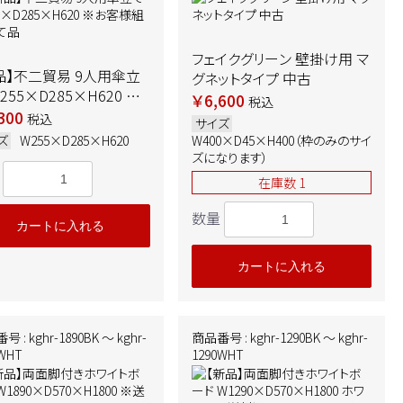
フェイクグリーン 壁掛け用 マ
品】不二貿易 9人用傘立
グネットタイプ 中古
255×D285×H620 ※
￥6,600
税込
様組み立て品
300
税込
サイズ
ズ
W255×D285×H620
W400×D45×H400（枠のみのサイ
ズになります）
在庫数 1
数量
カートに入れる
カートに入れる
 : kghr-1890BK ～ kghr-
商品番号 : kghr-1290BK ～ kghr-
0WHT
1290WHT