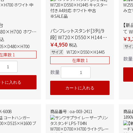
台
【新
パンフレットスタンド[3列/9
80×H700 ホワイ
て W
段] W720×D550×H1445
お客
￥3,
込
キャスター付き A4対応 ホワ
￥4,950
税込
05×D480×H700
サイ
イト 中古 ※SALE品
サイズ
W720×D550×H1445
在庫数 1
数量
在庫数 1
数量
ートに入れる
カートに入れる
-600B
商品番号 : oa-003-2411
商品番号
189