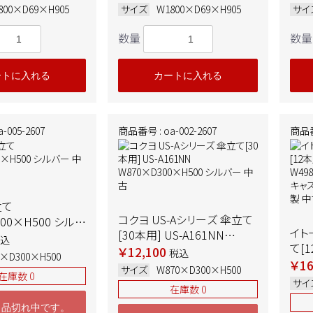
800×D69×H905
サイズ
W1800×D69×H905
サイ
数量
数量
ートに入れる
カートに入れる
-005-2607
商品番号 : oa-002-2607
商品番号
立て
コクヨ US-Aシリーズ 傘立て
300×H500 シルバ
イト
[30本用] US-A161NN
込
て[1
W870×D300×H500 シルバ
￥12,100
税込
0×D300×H500
W4
￥16
ー 中古
サイズ
W870×D300×H500
在庫数 0
タイ
サイ
在庫数 0
ー 
ま品切れ中です。