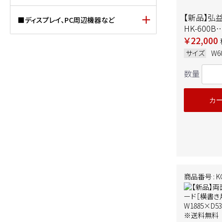
【新品】弘
■ディスプレイ、PC周辺機器など
HK-600B
W600×D5
￥22,000
ック
サイズ
W6
数量
カ
商品番号 : KG