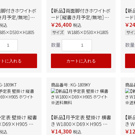
面脚付きホワイトボ
【新品】両面脚付きホワイトボ
【新
き月予定/無地］
ード［縦書き月予定/無地］
ード
530×H1805 ホ
W1885×D530×H1805 ホ
W12
￥26,400
￥24
税込
税込
送料無料
ワイト ※送料無料
ワイ
885×D530×H1805
サイズ
W1885×D530×H1805
サイ
数量
数量
ートに入れる
カートに入れる
-1809KT
商品番号 : KG-1809KY
商品番
予定表 壁掛け 縦書
【新品】月予定表 壁掛け 横書
【新
×D69×H905 ホ
き W1800×D69×H905 ホ
き W
送料無料
ワイト ※送料無料
ワイ
￥14,300
￥12
税込
税込