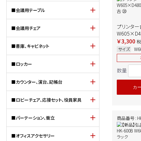
■会議用テーブル
プリンター
■会議用チェア
W605×D4
ト 中古 ⑳
￥3,300
税
■書庫、キャビネット
サイズ
W6
■ロッカー
数量
■カウンター、演台、記帳台
カ
■ロビーチェア、応接セット、役員家具
■パーテーション、衝立
商品番号 : HK
■オフィスアクセサリー