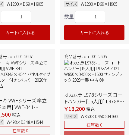
ズ
W1200×D69×H905
サイズ
W1200×D69×H905
数量
カートに入れる
カートに入れる
 : oa-001-2607
商品番号 : oa-001-2605
オカムラ L978シリーズ コー
ーキ VWFシリーズ 傘立
トハンガー[15人用] L978AB
2本用] VWF-341
ZJ21 W850×D450×H1600
￥13,200
税込
98×D348×H544 パネル
,500
サテンブラック 2023年製 中
税込
サイズ
W850×D450×H1600
プ キャスター付き シルバ
古 ➉
ズ
W498×D348×H544
在庫数 0
2020年製 中古
在庫数 0