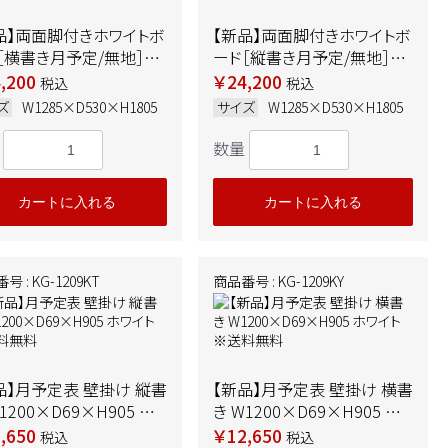
品】両面脚付きホワイトボ
【新品】両面脚付きホワイトボ
［横書き月予定/無地］
ード［縦書き月予定/無地］
85×D530×H1805 ホ
W1285×D530×H1805 ホ
,200
￥24,200
税込
税込
ト ※送料無料
ワイト ※送料無料
ズ
W1285×D530×H1805
サイズ
W1285×D530×H1805
数量
カートに入れる
カートに入れる
号 : KG-1209KT
商品番号 : KG-1209KY
品】月予定表 壁掛け 縦書
【新品】月予定表 壁掛け 横書
1200×D69×H905 ホ
き W1200×D69×H905 ホ
ト ※送料無料
ワイト ※送料無料
,650
￥12,650
税込
税込