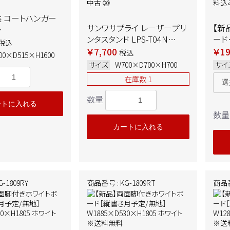
益 コートハンガー
サンワサプライ レーザープリ
【新
ンタスタンド LPS-T04N
ード
15×H1600 ブラ
税込
W700×D700×H700 ライト
W18
￥7,700
￥19
税込
00×D515×H1600
グレー 中古 ⑳
送料
サイズ
W700×D700×H700
サイ
在庫数 1
数量
ートに入れる
数量
カートに入れる
-1809RY
商品番号 : KG-1809RT
商品番号