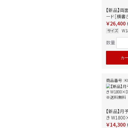
【新品】両
ード［横書
W1885×D
￥26,400
ワイト ※
サイズ
W1
数量
カ
商品番号 : KG
【新品】月
き W1800
ワイト ※
￥14,300