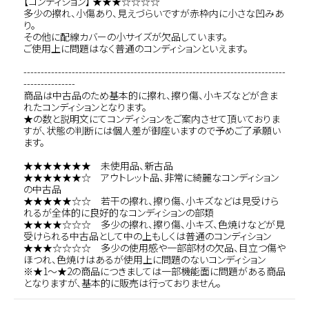
【コンディション】 ★★★☆☆☆☆
多少の擦れ、小傷あり、見えづらいですが赤枠内に小さな凹みあ
り。
その他に配線カバーの小サイズが欠品しています。
ご使用上に問題はなく普通のコンディションといえます。
----------------------------------------------------------------------------
---------------
商品は中古品のため基本的に擦れ、擦り傷、小キズなどが含ま
れたコンディションとなります。
★の数と説明文にてコンディションをご案内させて頂いておりま
すが、状態の判断には個人差が御座いますので予めご了承願い
ます。
★★★★★★★ 未使用品、新古品
★★★★★★☆ アウトレット品、非常に綺麗なコンディション
の中古品
★★★★★☆☆ 若干の擦れ、擦り傷、小キズなどは見受けら
れるが全体的に良好的なコンディションの部類
★★★★☆☆☆ 多少の擦れ、擦り傷、小キズ、色焼けなどが見
受けられる中古品として中の上もしくは普通のコンディション
★★★☆☆☆☆ 多少の使用感や一部部材の欠品、目立つ傷や
ほつれ、色焼けはあるが使用上に問題のないコンディション
※★1～★2の商品につきましては一部機能面に問題がある商品
となりますが、基本的に販売は行っておりません。