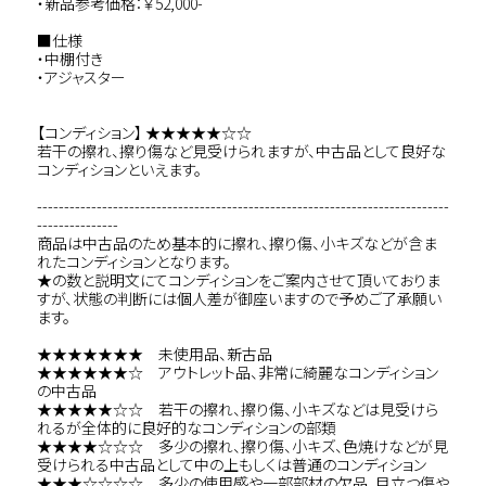
・新品参考価格：￥52,000-
■仕様
・中棚付き
・アジャスター
【コンディション】 ★★★★★☆☆
若干の擦れ、擦り傷など見受けられますが、中古品として良好な
コンディションといえます。
----------------------------------------------------------------------------
---------------
商品は中古品のため基本的に擦れ、擦り傷、小キズなどが含ま
れたコンディションとなります。
★の数と説明文にてコンディションをご案内させて頂いておりま
すが、状態の判断には個人差が御座いますので予めご了承願い
ます。
★★★★★★★ 未使用品、新古品
★★★★★★☆ アウトレット品、非常に綺麗なコンディション
の中古品
★★★★★☆☆ 若干の擦れ、擦り傷、小キズなどは見受けら
れるが全体的に良好的なコンディションの部類
★★★★☆☆☆ 多少の擦れ、擦り傷、小キズ、色焼けなどが見
受けられる中古品として中の上もしくは普通のコンディション
★★★☆☆☆☆ 多少の使用感や一部部材の欠品、目立つ傷や