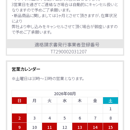
3営業日を過ぎてご連絡なき場合は自動的にキャンセル扱いと
なりますので予めご了承願います。
・新品商品に関しましては1ヶ月とさせて頂きますが、在庫状況
により
弊社より申し込みをキャンセルさせて頂く場合が御座いますの
で予めご了承願います。
適格請求書発行事業者登録番号
T7290002031207
営業カレンダー
※土曜日は10時～13時の営業となります。
2026
年
08
月
日
月
火
水
木
金
土
1
2
3
4
5
6
7
8
9
10
11
12
13
14
15