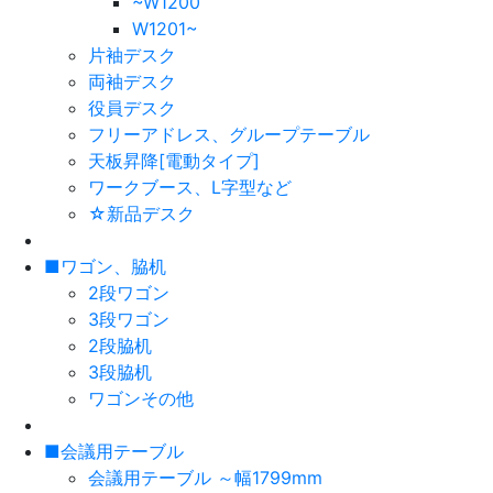
~W1200
W1201~
片袖デスク
両袖デスク
役員デスク
フリーアドレス、グループテーブル
天板昇降[電動タイプ]
ワークブース、L字型など
☆新品デスク
■ワゴン、脇机
2段ワゴン
3段ワゴン
2段脇机
3段脇机
ワゴンその他
■会議用テーブル
会議用テーブル ～幅1799mm