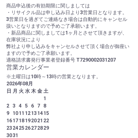
商品申込後の有効期限に関しましては
・リサイクル品は申し込み日より3営業日となります。
3営業日を過ぎてご連絡なき場合は自動的にキャンセル
扱いとなりますので予めご了承願います。
・新品商品に関しましては1ヶ月とさせて頂きますが、
在庫状況により
弊社より申し込みをキャンセルさせて頂く場合が御座い
ますので予めご了承願います。
適格請求書発行事業者登録番号
T7290002031207
営業カレンダー
※土曜日は10時～13時の営業となります。
2026
年
08
月
日
月
火
水
木
金
土
1
2
3
4
5
6
7
8
9
10
11
12
13
14
15
16
17
18
19
20
21
22
23
24
25
26
27
28
29
30
31