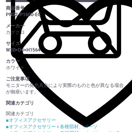
カー
商品番号
PN32-P1600-EC
この
メーカー
カグクロ
サイズ
W20×D4×H1564
カラー
ホワイト
ご注意事項
モニターの発色具合により実際のものと色が異なる場合
が御座います。
関連カテゴリ
関連カテゴリ
■オフィスアクセサリー
■オフィスアクセサリー
›
各種部材、パーツ