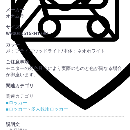
この
メーカー
オカムラ
サイズ
W900×D515×H1790
カラー
扉：プライズウッドライト/本体：ネオホワイト
ご注意事項
モニターの発色具合により実際のものと色が異なる場合
が御座います。
関連カテゴリ
関連カテゴリ
■ロッカー
■ロッカー
›
多人数用ロッカー
説明文