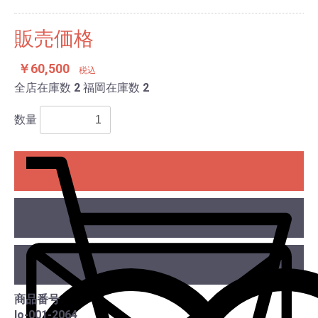
販売価格
￥60,500
税込
全店在庫数
2
福岡在庫数
2
数量
カー
商品番号
lo-001-2064