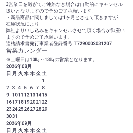
3営業日を過ぎてご連絡なき場合は自動的にキャンセル
扱いとなりますので予めご了承願います。
・新品商品に関しましては1ヶ月とさせて頂きますが、
在庫状況により
弊社より申し込みをキャンセルさせて頂く場合が御座い
ますので予めご了承願います。
適格請求書発行事業者登録番号
T7290002031207
営業カレンダー
※土曜日は10時～13時の営業となります。
2026
年
08
月
日
月
火
水
木
金
土
1
2
3
4
5
6
7
8
9
10
11
12
13
14
15
16
17
18
19
20
21
22
23
24
25
26
27
28
29
30
31
2026
年
09
月
日
月
火
水
木
金
土