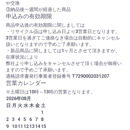
や交換
③納品後一週間が経過した商品
申込みの有効期限
商品申込後の有効期限に関しましては
・リサイクル品は申し込み日より3営業日となります。
3営業日を過ぎてご連絡なき場合は自動的にキャンセル
扱いとなりますので予めご了承願います。
・新品商品に関しましては1ヶ月とさせて頂きますが、
在庫状況により
弊社より申し込みをキャンセルさせて頂く場合が御座い
ますので予めご了承願います。
適格請求書発行事業者登録番号
T7290002031207
営業カレンダー
※土曜日は10時～13時の営業となります。
2026
年
08
月
日
月
火
水
木
金
土
1
2
3
4
5
6
7
8
9
10
11
12
13
14
15