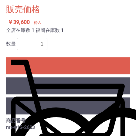
販売価格
￥39,600
税込
全店在庫数
1
福岡在庫数
1
数量
カー
商品番号
mt-015-2603
この