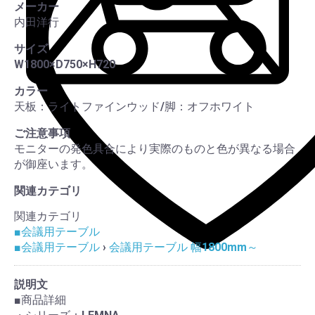
メーカー
内田洋行
サイズ
W1800×D750×H720
カラー
天板：ライトファインウッド/脚：オフホワイト
ご注意事項
モニターの発色具合により実際のものと色が異なる場合
が御座います。
関連カテゴリ
関連カテゴリ
■会議用テーブル
■会議用テーブル
›
会議用テーブル 幅1800mm～
説明文
■商品詳細