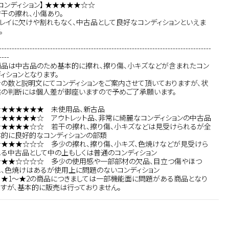
コンディション】 ★★★★★☆☆
若干の擦れ、小傷あり。
トレイに欠けや割れもなく、中古品として良好なコンディションといえま
。
-----------------------------------------------------------------------------------
----
商品は中古品のため基本的に擦れ、擦り傷、小キズなどが含まれたコン
ィションとなります。
★の数と説明文にてコンディションをご案内させて頂いておりますが、状
態の判断には個人差が御座いますので予めご了承願います。
★★★★★★★ 未使用品、新古品
★★★★★★☆ アウトレット品、非常に綺麗なコンディションの中古品
★★★★★☆☆ 若干の擦れ、擦り傷、小キズなどは見受けられるが全
体的に良好的なコンディションの部類
★★★★☆☆☆ 多少の擦れ、擦り傷、小キズ、色焼けなどが見受けら
れる中古品として中の上もしくは普通のコンディション
★★★☆☆☆☆ 多少の使用感や一部部材の欠品、目立つ傷やほつ
れ、色焼けはあるが使用上に問題のないコンディション
※★1～★2の商品につきましては一部機能面に問題がある商品となり
ますが、基本的に販売は行っておりません。