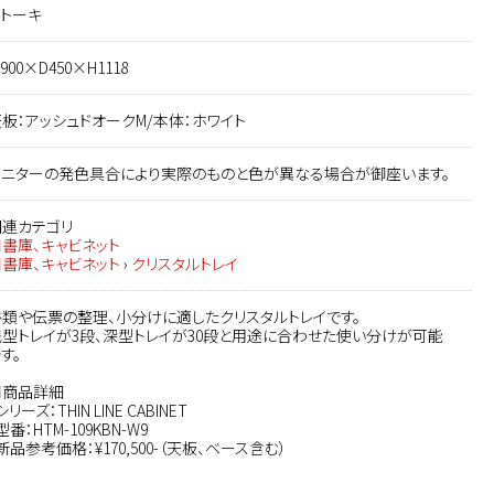
イトーキ
900×D450×H1118
板：アッシュドオークM/本体：ホワイト
モニターの発色具合により実際のものと色が異なる場合が御座います。
関連カテゴリ
■書庫、キャビネット
■書庫、キャビネット
›
クリスタルトレイ
書類や伝票の整理、小分けに適したクリスタルトレイです。
浅型トレイが3段、深型トレイが30段と用途に合わせた使い分けが可能
す。
■商品詳細
シリーズ：THIN LINE CABINET
型番：HTM-109KBN-W9
新品参考価格：¥170,500-（天板、ベース含む）