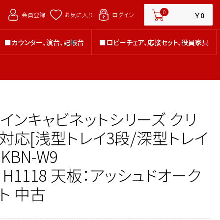
￥0
0
￥0
会員登録
お気に入り
ログイン
■カウンター、演台、記帳台
■ロビーチェア、応接セット、役員家具
■カウンター、演台、記帳台
■ロビーチェア、応接セット、役員家具
ラインキャビネットシリーズ クリ
4対応[浅型トレイ3段/深型トレイ
9KBN-W9
×H1118 天板：アッシュドオーク
ト 中古