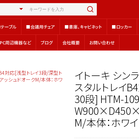
テーブル
■会議用チェア
■書庫、キャビネット
■ロッカー
テーブル
■会議用チェア
■書庫、キャビネット
■ロッカー
、PC周辺機器など
ブログ
会社概要
お問い合わせ
、PC周辺機器など
ブログ
会社概要
お問い合わせ
イトーキ シン
スタルトレイB
30段] HTM-10
W900×D450
M/本体：ホワイ