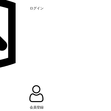
ログイン
会員登録