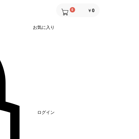
0
￥0
お気に入り
ログイン