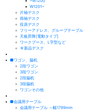
~W1200
W1201~
片袖デスク
両袖デスク
役員デスク
フリーアドレス、グループテーブル
天板昇降[電動タイプ]
ワークブース、L字型など
☆新品デスク
■ワゴン、脇机
2段ワゴン
3段ワゴン
2段脇机
3段脇机
ワゴンその他
■会議用テーブル
会議用テーブル ～幅1799mm