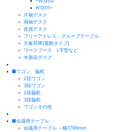
~W1200
W1201~
片袖デスク
両袖デスク
役員デスク
フリーアドレス、グループテーブル
天板昇降[電動タイプ]
ワークブース、L字型など
☆新品デスク
■ワゴン、脇机
2段ワゴン
3段ワゴン
2段脇机
3段脇机
ワゴンその他
■会議用テーブル
会議用テーブル ～幅1799mm