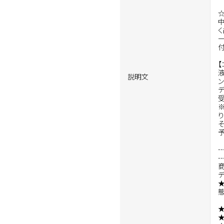
【
説明文
ン
り
--
--
デ