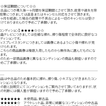
☆☆保証期間について☆☆
中古品につき導入後一ヶ月間を保証期間とさせて頂き、故意や過失を除
く故障につきましては返金またはキャンセル対応をさせて頂きます。
一ヶ月を経過した場合の故障や不具合による一切のキャンセルは受け
付けておりませんので予めご了承願います。
コンディション】 ★★★★☆☆☆
液晶テレビにつきましては些細な擦れ、擦り傷程度で全体的に良好なコ
ディションです。
ディスプレイスタンドにつきましては画像にあるように小傷や擦れが見
受けられます。
※こちらの商品画像は複数入荷したものから無作為に選んだものにな
ます。
そのため一部商品画像と異なるコンディションの商品も御座いますので
予めご了承願います。
-----------------------------------------------------------------------------------
----
商品は中古品のため基本的に擦れ、擦り傷、小キズなどが含まれたコン
ィションとなります。
★の数と説明文にてコンディションをご案内させて頂いておりますが、状
態の判断には個人差が御座いますので予めご了承願います。
★★★★★★★ 未使用品、新古品
★★★★★★☆ アウトレット品、非常に綺麗なコンディションの中古品