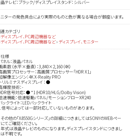
晶テレビ：ブラック/ディスプレイスタンド：シルバー
モニターの発色具合により実際のものと色が異なる場合が御座います。
関連カテゴリ
■ディスプレイ、PC周辺機器など
■ディスプレイ、PC周辺機器など
›
ディスプレイ、モニター
■仕様
パネル：液晶パネル
画素数（水平×垂直）：3,840×2,160（4K）
高画質プロセッサー：高画質プロセッサー「HDR X1」
超解像エンジン：4K X-Reality PRO
トリルミナスディスプレイ ：●
高輝度技術：-
HDR信号対応：● *1 (HDR10/HLG/Dolby Vision)
倍速機能：倍速駆動パネル/モーションフローXR240
バックライト：LEDバックライト
1 信号によっては一部対応していないものがあります。
その他の「X8550Gシリーズ」の詳細につきましてはSONYのWEBペー
ジにてご確認ください。
※年式は液晶テレビのものになります。ディスプレイスタンドにつきまし
ては不明です。