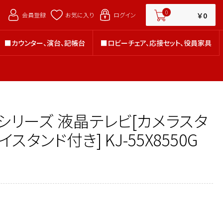
￥0
0
￥0
会員登録
お気に入り
ログイン
■カウンター、演台、記帳台
■ロビーチェア、応接セット、役員家具
■カウンター、演台、記帳台
■ロビーチェア、応接セット、役員家具
アシリーズ 液晶テレビ[カメラスタ
スタンド付き] KJ-55X8550G