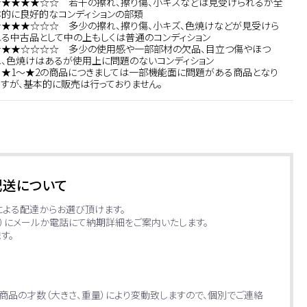
★★★★★☆☆ 若干の擦れ、擦り傷、小キズなどは見受けられるが全
体的に良好的なコンディションの部類
★★★★☆☆☆ 多少の擦れ、擦り傷、小キズ、色焼けなどが見受けら
れる中古品として中の上もしくは普通のコンディション
★★★☆☆☆☆ 多少の使用感や一部部材の欠品、目立つ傷やほつ
れ、色焼けはあるが使用上に問題のないコンディション
※★1～★2の商品につきましては一部機能面に問題がある商品となり
ますが、基本的に販売は行っておりません。
配送について
による配達からお選び頂けます。
日）にメールか電話にて納期詳細をご案内いたします。
す。
商品の才数（大きさ、重量）により変動致しますので、個別でご連絡