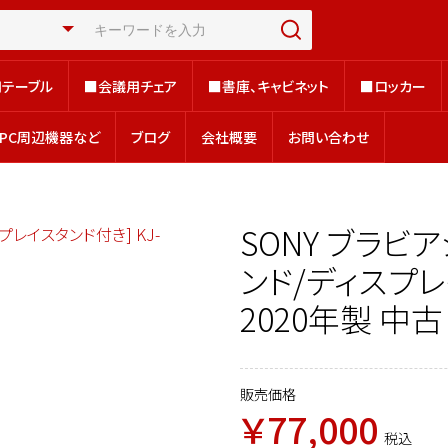
テーブル
■会議用チェア
■書庫、キャビネット
■ロッカー
テーブル
■会議用チェア
■書庫、キャビネット
■ロッカー
、PC周辺機器など
ブログ
会社概要
お問い合わせ
、PC周辺機器など
ブログ
会社概要
お問い合わせ
SONY ブラビ
ンド/ディスプレイ
2020年製 中古
販売価格
￥77,000
税込