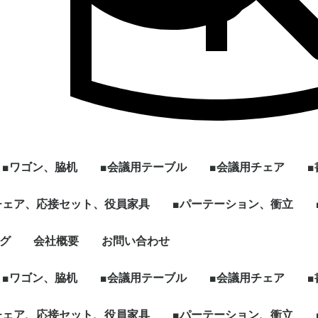
■ワゴン、脇机
■会議用テーブル
■会議用チェア
ル
]
型
チェア、応接セット、役員家具
2段ワゴン
3段ワゴン
2段脇机
3段脇机
ワゴンその他
~W1200
W1201~
会議用テーブル ～幅
会議用テーブル 幅
[ミーティング、パー
ハイテーブル、カウン
スタックテーブル
折りたたみテーブル
スクエア、カフェテー
円型、楕円形テーブル
その他、パーソナルテ
☆新品テーブル
■パーテーション、衝立
スタックチェア
スタック、ネスティ
ミーティングチェア
折りたたみチェア
その他多目的チェア
1799mm
1800mm～
ソナル]ブースセット
ターテーブル
ブル
ーブルなど
グチェア（キャスタ
付）
ェア、ソファ
ト
、木製書庫
ドローブ
グ
会社概要
お問い合わせ
キャスター付きパーテ
単立、連結仕様パーテ
☆新品ローパーテーシ
ィション
ィション
ョン
■ワゴン、脇机
■会議用テーブル
■会議用チェア
ル
]
型
チェア、応接セット、役員家具
2段ワゴン
3段ワゴン
2段脇机
3段脇机
ワゴンその他
~W1200
W1201~
会議用テーブル ～幅
会議用テーブル 幅
[ミーティング、パー
ハイテーブル、カウン
スタックテーブル
折りたたみテーブル
スクエア、カフェテー
円型、楕円形テーブル
その他、パーソナルテ
☆新品テーブル
■パーテーション、衝立
スタックチェア
スタック、ネスティ
ミーティングチェア
折りたたみチェア
その他多目的チェア