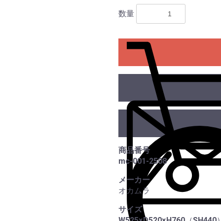
数量
商品番号
mc-001-2508
メーカー
オカムラ
サイズ
W525×D520×H760（SH440