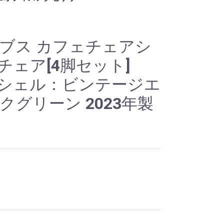
ー
ット
ロッカー
ビジネス関連
ホワイト・スケジュー
パンフレット・カタロ
電話台
傘立て
コートハンガー
シュレッダー
耐火・手提げ金庫
電化製品
プラントボックス、花
観葉植物、フェイクグ
その他オフィスアクセ
各種部材、パーツ
・新品 ビジネスバッ
・冷蔵庫
・電子レンジ
・電動ポット
・空気清浄機
・その他家電類
・デスク
・チェア
・書庫、シェルフ
・パーティション
ルボード
グスタンド
台
リーン
サリー
グ
イブス カフェチェアシ
チェア[4脚セット]
F88 シェル：ビンテージエ
クグリーン 2023年製