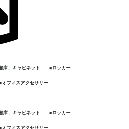
■書庫、キャビネット
■ロッカー
ン
上下セット書庫
両開き書庫
引き違い書庫
オープン書庫
ラテラルキャビネット
クリスタルトレイ
ファイリングキャビネ
書架
片開き書庫
キッチンキャビネット
シェルフ、物品棚
その他書庫、収納庫
■オフィスアクセサリー
1人用ロッカー
2人用ロッカー
3人用ロッカー
4人用ロッカー
5人用ロッカー
6人用ロッカー
8人用ロッカー
多人数用ロッカー
パーソナルロッカー
シューズロッカー
ワードローブ、その他
ー
ット
ロッカー
ビジネス関連
ホワイト・スケジュー
パンフレット・カタロ
電話台
傘立て
コートハンガー
シュレッダー
耐火・手提げ金庫
電化製品
プラントボックス、花
観葉植物、フェイクグ
その他オフィスアクセ
各種部材、パーツ
・新品 ビジネスバッ
・冷蔵庫
・電子レンジ
・電動ポット
・空気清浄機
・その他家電類
・デスク
・チェア
・書庫、シェルフ
・パーティション
ルボード
グスタンド
台
リーン
サリー
グ
■書庫、キャビネット
■ロッカー
ン
上下セット書庫
両開き書庫
引き違い書庫
オープン書庫
ラテラルキャビネット
クリスタルトレイ
ファイリングキャビネ
書架
片開き書庫
キッチンキャビネット
シェルフ、物品棚
その他書庫、収納庫
■オフィスアクセサリー
1人用ロッカー
2人用ロッカー
3人用ロッカー
4人用ロッカー
5人用ロッカー
6人用ロッカー
8人用ロッカー
多人数用ロッカー
パーソナルロッカー
シューズロッカー
ワードローブ、その他