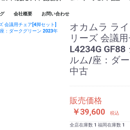
1799mm
1800mm～
ソナル]ブースセット
ターテーブル
ブル
ーブルなど
グチェア（キャスタ
付）
ェア、ソファ
ト
、木製書庫
ドローブ
グ
会社概要
お問い合わせ
キャスター付きパーテ
単立、連結仕様パーテ
☆新品ローパーテーシ
ィション
ィション
ョン
オカムラ ラ
リーズ 会議用
L4234G G
ルム/座：ダー
中古
販売価格
￥39,600
税込
全店在庫数
1
福岡在庫数
1