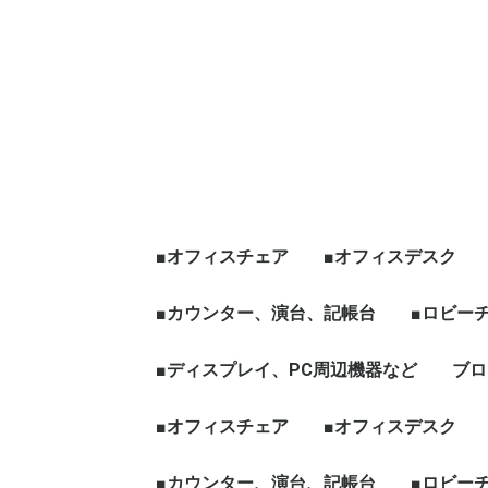
■オフィスチェア
■オフィスデスク
エグゼクティブチェア
オフィスチェア肘有
オフィスチェア肘無
役員チェア
ハイチェア、その他チ
☆新品チェア
■カウンター、演台、記帳台
平デスク
片袖デスク
両袖デスク
役員デスク
フリーアドレス、グ
天板昇降[電動タイプ
ワークブース、L字
☆新品デスク
■ロビー
ェア
ープテーブル
など
ハイカウンター
ローカウンター
インフォメーションカウン
演台
記帳台
■ディスプレイ、PC周辺機器など
ロビーチ
応接セッ
役員家具
木製ワー
ブロ
ター
ディスプレイ、モニター
パソコン周辺機器
■オフィスチェア
■オフィスデスク
エグゼクティブチェア
オフィスチェア肘有
オフィスチェア肘無
役員チェア
ハイチェア、その他チ
☆新品チェア
■カウンター、演台、記帳台
平デスク
片袖デスク
両袖デスク
役員デスク
フリーアドレス、グ
天板昇降[電動タイプ
ワークブース、L字
☆新品デスク
■ロビー