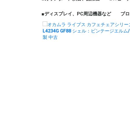
ェア
ープテーブル
など
ハイカウンター
ローカウンター
インフォメーションカウン
演台
記帳台
■ディスプレイ、PC周辺機器など
ロビーチ
応接セッ
役員家具
木製ワー
ブロ
ター
ディスプレイ、モニター
パソコン周辺機器