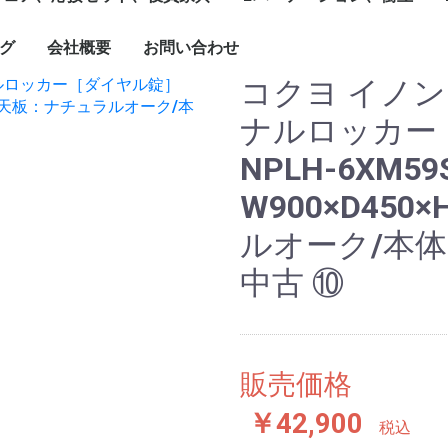
1799mm
1800mm～
ソナル]ブースセット
ターテーブル
ブル
ーブルなど
グチェア（キャスタ
付）
ェア、ソファ
ト
、木製書庫
ドローブ
グ
会社概要
お問い合わせ
キャスター付きパーテ
単立、連結仕様パーテ
☆新品ローパーテーシ
ィション
ィション
ョン
コクヨ イノン
ナルロッカー
NPLH-6XM59
W900×D450
ルオーク/本体
中古 ⑩
販売価格
￥42,900
税込