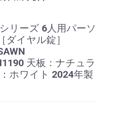
ー
ット
ロッカー
ビジネス関連
ホワイト・スケジュー
パンフレット・カタロ
電話台
傘立て
コートハンガー
シュレッダー
耐火・手提げ金庫
電化製品
プラントボックス、花
観葉植物、フェイクグ
その他オフィスアクセ
各種部材、パーツ
・新品 ビジネスバッ
・冷蔵庫
・電子レンジ
・電動ポット
・空気清浄機
・その他家電類
・デスク
・チェア
・書庫、シェルフ
・パーティション
ルボード
グスタンド
台
リーン
サリー
グ
シリーズ 6人用パーソ
［ダイヤル錠］
SAWN
×H1190 天板：ナチュラ
：ホワイト 2024年製