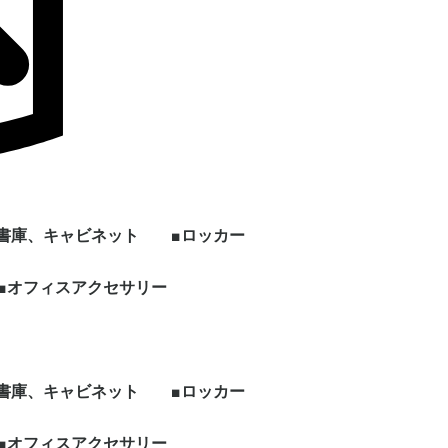
■書庫、キャビネット
■ロッカー
ン
上下セット書庫
両開き書庫
引き違い書庫
オープン書庫
ラテラルキャビネット
クリスタルトレイ
ファイリングキャビネ
書架
片開き書庫
キッチンキャビネット
シェルフ、物品棚
その他書庫、収納庫
■オフィスアクセサリー
1人用ロッカー
2人用ロッカー
3人用ロッカー
4人用ロッカー
5人用ロッカー
6人用ロッカー
8人用ロッカー
多人数用ロッカー
パーソナルロッカー
シューズロッカー
ワードローブ、その他
ー
ット
ロッカー
ビジネス関連
ホワイト・スケジュー
パンフレット・カタロ
電話台
傘立て
コートハンガー
シュレッダー
耐火・手提げ金庫
電化製品
プラントボックス、花
観葉植物、フェイクグ
その他オフィスアクセ
各種部材、パーツ
・新品 ビジネスバッ
・冷蔵庫
・電子レンジ
・電動ポット
・空気清浄機
・その他家電類
・デスク
・チェア
・書庫、シェルフ
・パーティション
ルボード
グスタンド
台
リーン
サリー
グ
■書庫、キャビネット
■ロッカー
ン
上下セット書庫
両開き書庫
引き違い書庫
オープン書庫
ラテラルキャビネット
クリスタルトレイ
ファイリングキャビネ
書架
片開き書庫
キッチンキャビネット
シェルフ、物品棚
その他書庫、収納庫
■オフィスアクセサリー
1人用ロッカー
2人用ロッカー
3人用ロッカー
4人用ロッカー
5人用ロッカー
6人用ロッカー
8人用ロッカー
多人数用ロッカー
パーソナルロッカー
シューズロッカー
ワードローブ、その他