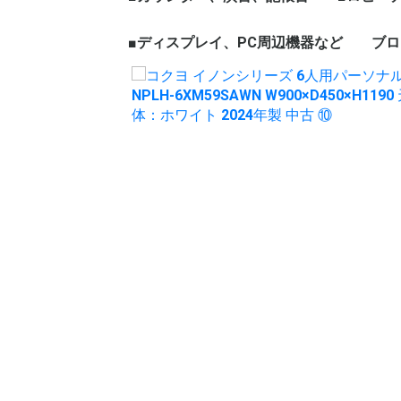
ェア
ープテーブル
など
ハイカウンター
ローカウンター
インフォメーションカウン
演台
記帳台
■ディスプレイ、PC周辺機器など
ロビーチ
応接セッ
役員家具
木製ワー
ブロ
ター
ディスプレイ、モニター
パソコン周辺機器