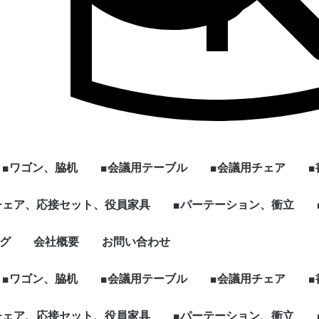
■ワゴン、脇机
■会議用テーブル
■会議用チェア
ル
]
型
チェア、応接セット、役員家具
2段ワゴン
3段ワゴン
2段脇机
3段脇机
ワゴンその他
~W1200
W1201~
会議用テーブル ～幅
会議用テーブル 幅
[ミーティング、パー
ハイテーブル、カウン
スタックテーブル
折りたたみテーブル
スクエア、カフェテー
円型、楕円形テーブル
その他、パーソナルテ
☆新品テーブル
■パーテーション、衝立
スタックチェア
スタック、ネスティ
ミーティングチェア
折りたたみチェア
その他多目的チェア
1799mm
1800mm～
ソナル]ブースセット
ターテーブル
ブル
ーブルなど
グチェア（キャスタ
付）
ェア、ソファ
ト
、木製書庫
ドローブ
グ
会社概要
お問い合わせ
キャスター付きパーテ
単立、連結仕様パーテ
☆新品ローパーテーシ
ィション
ィション
ョン
■ワゴン、脇机
■会議用テーブル
■会議用チェア
ル
]
型
チェア、応接セット、役員家具
2段ワゴン
3段ワゴン
2段脇机
3段脇机
ワゴンその他
~W1200
W1201~
会議用テーブル ～幅
会議用テーブル 幅
[ミーティング、パー
ハイテーブル、カウン
スタックテーブル
折りたたみテーブル
スクエア、カフェテー
円型、楕円形テーブル
その他、パーソナルテ
☆新品テーブル
■パーテーション、衝立
スタックチェア
スタック、ネスティ
ミーティングチェア
折りたたみチェア
その他多目的チェア