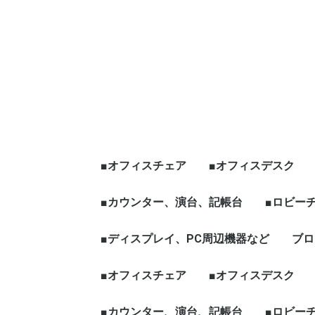
■オフィスチェア
■オフィスデスク
エグゼクティブチェア
オフィスチェア肘有
オフィスチェア肘無
役員チェア
ハイチェア、その他チ
☆新品チェア
■カウンター、演台、記帳台
平デスク
片袖デスク
両袖デスク
役員デスク
フリーアドレス、グ
天板昇降[電動タイプ
ワークブース、L字
☆新品デスク
■ロビー
ェア
ープテーブル
など
ハイカウンター
ローカウンター
インフォメーションカウン
演台
記帳台
■ディスプレイ、PC周辺機器など
ロビーチ
応接セッ
役員家具
木製ワー
ブロ
ター
ディスプレイ、モニター
パソコン周辺機器
■オフィスチェア
■オフィスデスク
エグゼクティブチェア
オフィスチェア肘有
オフィスチェア肘無
役員チェア
ハイチェア、その他チ
☆新品チェア
■カウンター、演台、記帳台
平デスク
片袖デスク
両袖デスク
役員デスク
フリーアドレス、グ
天板昇降[電動タイプ
ワークブース、L字
☆新品デスク
■ロビー