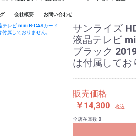
1799mm
1800mm～
ソナル]ブースセット
ターテーブル
ブル
ーブルなど
グチェア（キャスタ
付）
ェア、ソファ
ト
、木製書庫
ドローブ
グ
会社概要
お問い合わせ
キャスター付きパーテ
単立、連結仕様パーテ
☆新品ローパーテーシ
ィション
ィション
ョン
サンライズ HD
液晶テレビ mi
ブラック 201
は付属してお
販売価格
￥14,300
税込
全店在庫数
0