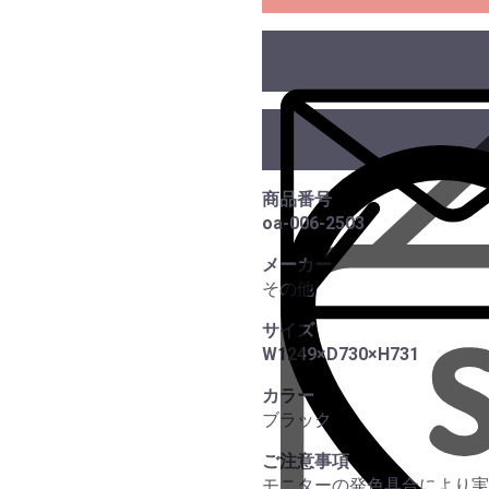
商品番号
oa-006-2503
メーカー
その他
サイズ
W1249×D730×H731
カラー
ブラック
ご注意事項
モニターの発色具合により実