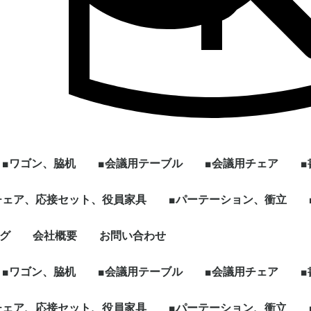
■ワゴン、脇机
■会議用テーブル
■会議用チェア
ル
]
型
チェア、応接セット、役員家具
2段ワゴン
3段ワゴン
2段脇机
3段脇机
ワゴンその他
~W1200
W1201~
会議用テーブル ～幅
会議用テーブル 幅
[ミーティング、パー
ハイテーブル、カウン
スタックテーブル
折りたたみテーブル
スクエア、カフェテー
円型、楕円形テーブル
その他、パーソナルテ
☆新品テーブル
■パーテーション、衝立
スタックチェア
スタック、ネスティ
ミーティングチェア
折りたたみチェア
その他多目的チェア
1799mm
1800mm～
ソナル]ブースセット
ターテーブル
ブル
ーブルなど
グチェア（キャスタ
付）
ェア、ソファ
ト
、木製書庫
ドローブ
グ
会社概要
お問い合わせ
キャスター付きパーテ
単立、連結仕様パーテ
☆新品ローパーテーシ
ィション
ィション
ョン
■ワゴン、脇机
■会議用テーブル
■会議用チェア
ル
]
型
チェア、応接セット、役員家具
2段ワゴン
3段ワゴン
2段脇机
3段脇机
ワゴンその他
~W1200
W1201~
会議用テーブル ～幅
会議用テーブル 幅
[ミーティング、パー
ハイテーブル、カウン
スタックテーブル
折りたたみテーブル
スクエア、カフェテー
円型、楕円形テーブル
その他、パーソナルテ
☆新品テーブル
■パーテーション、衝立
スタックチェア
スタック、ネスティ
ミーティングチェア
折りたたみチェア
その他多目的チェア