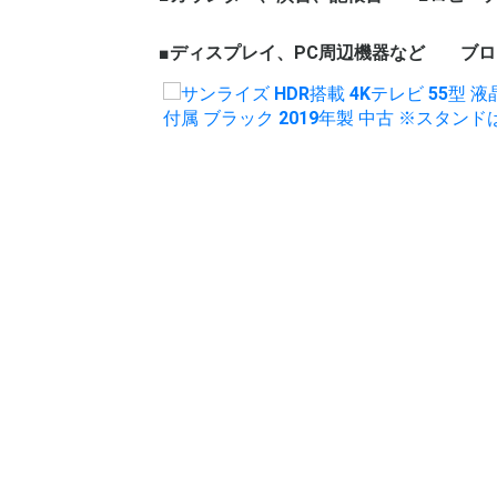
ェア
ープテーブル
など
ハイカウンター
ローカウンター
インフォメーションカウン
演台
記帳台
■ディスプレイ、PC周辺機器など
ロビーチ
応接セッ
役員家具
木製ワー
ブロ
ター
ディスプレイ、モニター
パソコン周辺機器