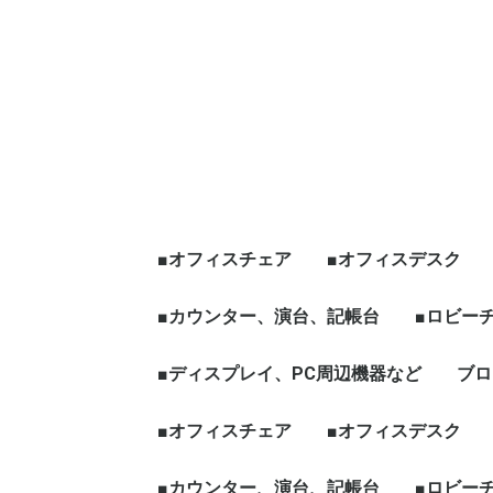
■オフィスチェア
■オフィスデスク
エグゼクティブチェア
オフィスチェア肘有
オフィスチェア肘無
役員チェア
ハイチェア、その他チ
☆新品チェア
■カウンター、演台、記帳台
平デスク
片袖デスク
両袖デスク
役員デスク
フリーアドレス、グ
天板昇降[電動タイプ
ワークブース、L字
☆新品デスク
■ロビー
ェア
ープテーブル
など
ハイカウンター
ローカウンター
インフォメーションカウン
演台
記帳台
■ディスプレイ、PC周辺機器など
ロビーチ
応接セッ
役員家具
木製ワー
ブロ
ター
ディスプレイ、モニター
パソコン周辺機器
■オフィスチェア
■オフィスデスク
エグゼクティブチェア
オフィスチェア肘有
オフィスチェア肘無
役員チェア
ハイチェア、その他チ
☆新品チェア
■カウンター、演台、記帳台
平デスク
片袖デスク
両袖デスク
役員デスク
フリーアドレス、グ
天板昇降[電動タイプ
ワークブース、L字
☆新品デスク
■ロビー