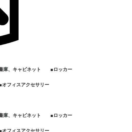
■書庫、キャビネット
■ロッカー
ン
上下セット書庫
両開き書庫
引き違い書庫
オープン書庫
ラテラルキャビネット
クリスタルトレイ
ファイリングキャビネ
書架
片開き書庫
キッチンキャビネット
シェルフ、物品棚
その他書庫、収納庫
■オフィスアクセサリー
1人用ロッカー
2人用ロッカー
3人用ロッカー
4人用ロッカー
5人用ロッカー
6人用ロッカー
8人用ロッカー
多人数用ロッカー
パーソナルロッカー
シューズロッカー
ワードローブ、その他
ー
ット
ロッカー
ビジネス関連
ホワイト・スケジュー
パンフレット・カタロ
電話台
傘立て
コートハンガー
シュレッダー
耐火・手提げ金庫
電化製品
プラントボックス、花
観葉植物、フェイクグ
その他オフィスアクセ
各種部材、パーツ
・新品 ビジネスバッ
・冷蔵庫
・電子レンジ
・電動ポット
・空気清浄機
・その他家電類
・デスク
・チェア
・書庫、シェルフ
・パーティション
ルボード
グスタンド
台
リーン
サリー
グ
■書庫、キャビネット
■ロッカー
ン
上下セット書庫
両開き書庫
引き違い書庫
オープン書庫
ラテラルキャビネット
クリスタルトレイ
ファイリングキャビネ
書架
片開き書庫
キッチンキャビネット
シェルフ、物品棚
その他書庫、収納庫
■オフィスアクセサリー
1人用ロッカー
2人用ロッカー
3人用ロッカー
4人用ロッカー
5人用ロッカー
6人用ロッカー
8人用ロッカー
多人数用ロッカー
パーソナルロッカー
シューズロッカー
ワードローブ、その他