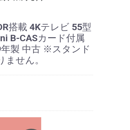
ー
ット
ロッカー
ビジネス関連
ホワイト・スケジュー
パンフレット・カタロ
電話台
傘立て
コートハンガー
シュレッダー
耐火・手提げ金庫
電化製品
プラントボックス、花
観葉植物、フェイクグ
その他オフィスアクセ
各種部材、パーツ
・新品 ビジネスバッ
・冷蔵庫
・電子レンジ
・電動ポット
・空気清浄機
・その他家電類
・デスク
・チェア
・書庫、シェルフ
・パーティション
ルボード
グスタンド
台
リーン
サリー
グ
R搭載 4Kテレビ 55型
ni B-CASカード付属
9年製 中古 ※スタンド
りません。