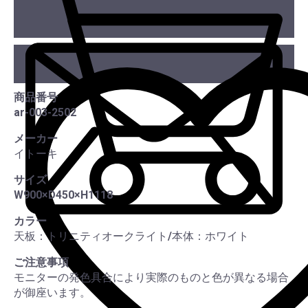
カー
商品番号
ar-003-2502
この
メーカー
イトーキ
サイズ
W900×D450×H1118
カラー
天板：トリニティオークライト/本体：ホワイト
ご注意事項
モニターの発色具合により実際のものと色が異なる場合
が御座います。