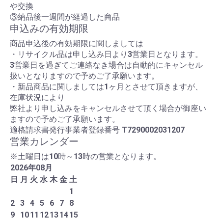
や交換
③納品後一週間が経過した商品
申込みの有効期限
商品申込後の有効期限に関しましては
・リサイクル品は申し込み日より3営業日となります。
3営業日を過ぎてご連絡なき場合は自動的にキャンセル
扱いとなりますので予めご了承願います。
・新品商品に関しましては1ヶ月とさせて頂きますが、
在庫状況により
弊社より申し込みをキャンセルさせて頂く場合が御座い
ますので予めご了承願います。
適格請求書発行事業者登録番号
T7290002031207
営業カレンダー
※土曜日は10時～13時の営業となります。
2026
年
08
月
日
月
火
水
木
金
土
1
2
3
4
5
6
7
8
9
10
11
12
13
14
15