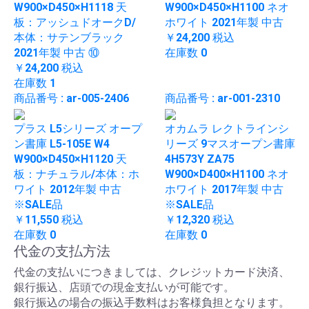
W900×D450×H1118 天
W900×D450×H1100 ネオ
板：アッシュドオークD/
ホワイト 2021年製 中古
本体：サテンブラック
￥24,200
税込
2021年製 中古 ⑩
在庫数 0
￥24,200
税込
在庫数 1
商品番号 : ar-005-2406
商品番号 : ar-001-2310
プラス L5シリーズ オープ
オカムラ レクトラインシ
ン書庫 L5-105E W4
リーズ 9マスオープン書庫
W900×D450×H1120 天
4H573Y ZA75
板：ナチュラル/本体：ホ
W900×D400×H1100 ネオ
ワイト 2012年製 中古
ホワイト 2017年製 中古
※SALE品
※SALE品
￥11,550
税込
￥12,320
税込
在庫数 0
在庫数 0
代金の支払方法
代金の支払いにつきましては、クレジットカード決済、
銀行振込、店頭での現金支払いが可能です。
銀行振込の場合の振込手数料はお客様負担となります。