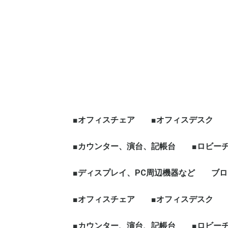
■オフィスチェア
■オフィスデスク
エグゼクティブチェア
オフィスチェア肘有
オフィスチェア肘無
役員チェア
ハイチェア、その他チ
☆新品チェア
■カウンター、演台、記帳台
平デスク
片袖デスク
両袖デスク
役員デスク
フリーアドレス、グ
天板昇降[電動タイプ
ワークブース、L字
☆新品デスク
■ロビー
ェア
ープテーブル
など
ハイカウンター
ローカウンター
インフォメーションカウン
演台
記帳台
■ディスプレイ、PC周辺機器など
ロビーチ
応接セッ
役員家具
木製ワー
ブロ
ター
ディスプレイ、モニター
パソコン周辺機器
■オフィスチェア
■オフィスデスク
エグゼクティブチェア
オフィスチェア肘有
オフィスチェア肘無
役員チェア
ハイチェア、その他チ
☆新品チェア
■カウンター、演台、記帳台
平デスク
片袖デスク
両袖デスク
役員デスク
フリーアドレス、グ
天板昇降[電動タイプ
ワークブース、L字
☆新品デスク
■ロビー