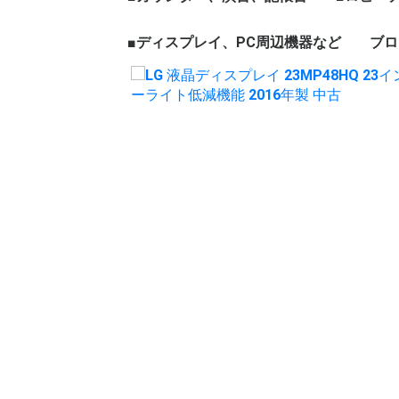
ェア
ープテーブル
など
ハイカウンター
ローカウンター
インフォメーションカウン
演台
記帳台
■ディスプレイ、PC周辺機器など
ロビーチ
応接セッ
役員家具
木製ワー
ブロ
ター
ディスプレイ、モニター
パソコン周辺機器