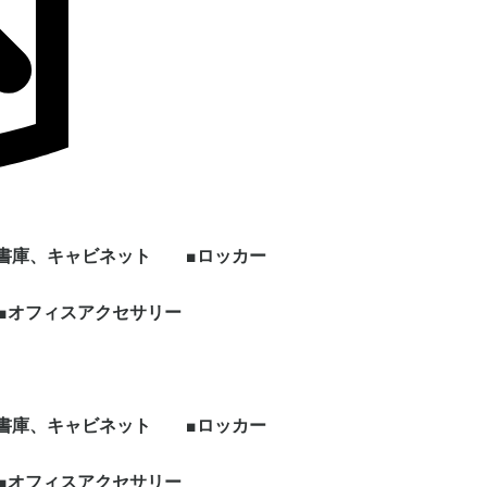
■書庫、キャビネット
■ロッカー
ン
上下セット書庫
両開き書庫
引き違い書庫
オープン書庫
ラテラルキャビネット
クリスタルトレイ
ファイリングキャビネ
書架
片開き書庫
キッチンキャビネット
シェルフ、物品棚
その他書庫、収納庫
■オフィスアクセサリー
1人用ロッカー
2人用ロッカー
3人用ロッカー
4人用ロッカー
5人用ロッカー
6人用ロッカー
8人用ロッカー
多人数用ロッカー
パーソナルロッカー
シューズロッカー
ワードローブ、その他
ー
ット
ロッカー
ビジネス関連
ホワイト・スケジュー
パンフレット・カタロ
電話台
傘立て
コートハンガー
シュレッダー
耐火・手提げ金庫
電化製品
プラントボックス、花
観葉植物、フェイクグ
その他オフィスアクセ
各種部材、パーツ
・新品 ビジネスバッ
・冷蔵庫
・電子レンジ
・電動ポット
・空気清浄機
・その他家電類
・デスク
・チェア
・書庫、シェルフ
・パーティション
ルボード
グスタンド
台
リーン
サリー
グ
■書庫、キャビネット
■ロッカー
ン
上下セット書庫
両開き書庫
引き違い書庫
オープン書庫
ラテラルキャビネット
クリスタルトレイ
ファイリングキャビネ
書架
片開き書庫
キッチンキャビネット
シェルフ、物品棚
その他書庫、収納庫
■オフィスアクセサリー
1人用ロッカー
2人用ロッカー
3人用ロッカー
4人用ロッカー
5人用ロッカー
6人用ロッカー
8人用ロッカー
多人数用ロッカー
パーソナルロッカー
シューズロッカー
ワードローブ、その他