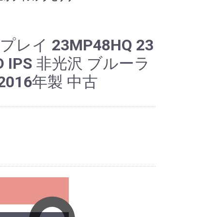
ー
ット
ロッカー
ビジネス関連
ホワイト・スケジュー
パンフレット・カタロ
電話台
傘立て
コートハンガー
シュレッダー
耐火・手提げ金庫
電化製品
プラントボックス、花
観葉植物、フェイクグ
その他オフィスアクセ
各種部材、パーツ
・新品 ビジネスバッ
・冷蔵庫
・電子レンジ
・電動ポット
・空気清浄機
・その他家電類
・デスク
・チェア
・書庫、シェルフ
・パーティション
ルボード
グスタンド
台
リーン
サリー
グ
レイ 23MP48HQ 23
 IPS 非光沢 ブルーラ
016年製 中古