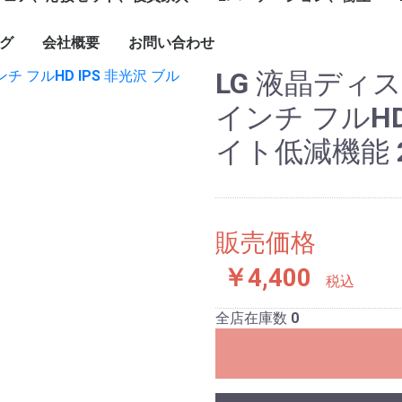
1799mm
1800mm～
ソナル]ブースセット
ターテーブル
ブル
ーブルなど
グチェア（キャスタ
付）
ェア、ソファ
ト
、木製書庫
ドローブ
グ
会社概要
お問い合わせ
キャスター付きパーテ
単立、連結仕様パーテ
☆新品ローパーテーシ
ィション
ィション
ョン
LG 液晶ディスプ
インチ フルHD
イト低減機能 2
販売価格
￥4,400
税込
全店在庫数
0