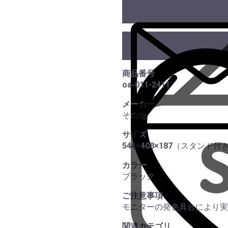
商品番号
oa-011-2411
メーカー
その他
サイズ
544×408×187（スタンド付
カラー
ブラック
ご注意事項
モニターの発色具合により実
関連カテゴリ