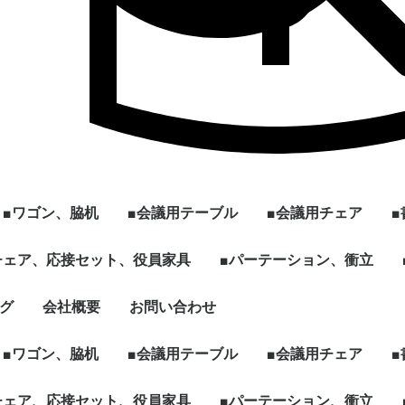
■ワゴン、脇机
■会議用テーブル
■会議用チェア
ル
]
型
チェア、応接セット、役員家具
2段ワゴン
3段ワゴン
2段脇机
3段脇机
ワゴンその他
~W1200
W1201~
会議用テーブル ～幅
会議用テーブル 幅
[ミーティング、パー
ハイテーブル、カウン
スタックテーブル
折りたたみテーブル
スクエア、カフェテー
円型、楕円形テーブル
その他、パーソナルテ
☆新品テーブル
■パーテーション、衝立
スタックチェア
スタック、ネスティ
ミーティングチェア
折りたたみチェア
その他多目的チェア
1799mm
1800mm～
ソナル]ブースセット
ターテーブル
ブル
ーブルなど
グチェア（キャスタ
付）
ェア、ソファ
ト
、木製書庫
ドローブ
グ
会社概要
お問い合わせ
キャスター付きパーテ
単立、連結仕様パーテ
☆新品ローパーテーシ
ィション
ィション
ョン
■ワゴン、脇机
■会議用テーブル
■会議用チェア
ル
]
型
チェア、応接セット、役員家具
2段ワゴン
3段ワゴン
2段脇机
3段脇机
ワゴンその他
~W1200
W1201~
会議用テーブル ～幅
会議用テーブル 幅
[ミーティング、パー
ハイテーブル、カウン
スタックテーブル
折りたたみテーブル
スクエア、カフェテー
円型、楕円形テーブル
その他、パーソナルテ
☆新品テーブル
■パーテーション、衝立
スタックチェア
スタック、ネスティ
ミーティングチェア
折りたたみチェア
その他多目的チェア