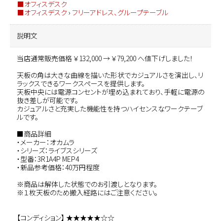
■オフィスデスク
■オフィスデスク
›
フリーアドレス、グループテーブル
説明文
当店通常販売価格 ￥132,000 → ￥79,200 へ値下げしました！
天板の角は大きな曲線を描いた形状でカジュアルさを演出し、リ
ラックスできるワークスペースを提供します。
天板中央には電源コンセントが埋め込まれており、手軽に電源の
抜き差しが可能です。
カジュアルさと充実した機能性を持つハイセンスなワークテーブ
ルです。
■商品詳細
・メーカー：オカムラ
・シリーズ：ライブスシリーズ
・型番：3R1A4P MEP4
・新品参考価格：40万円程度
※商品は解体した状態でのお引渡しとなります。
※１枚天板のため搬入経路にはご注意ください。
【コンディション】 ★★★★★☆☆