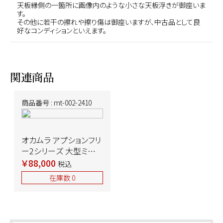
天板縁側の一箇所に画像内のような小さな天板浮きが御座いま
す。
その他に若干の擦れや擦り傷は御座いますが、中古品として良
好なコンディションといえます。
関連商品
商品番号 : mt-002-2410
オカムラ アプションフリ
ー2シリーズ 大型ミーテ
ィングテーブル 3YAJNP
￥88,000
税込
MX61
在庫数 0
W2400×D1200×H720
天板：プライズウッドラ
イト/脚：ブラック 2019
年製 中古 ⑩